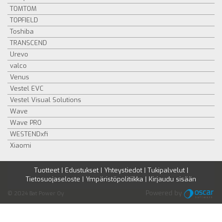
TOMTOM
TOPFIELD
Toshiba
TRANSCEND
Urevo
valco
Venus
Vestel EVC
Vestel Visual Solutions
Wave
Wave PRO
WESTENDxfi
Xiaomi
Tuotteet
|
Edustukset
|
Yhteystiedot
|
Tukipalvelut
|
Tietosuojaseloste
|
Ympäristöpolitiikka
|
Kirjaudu sisään
Powered by
© 2024 Bat Power Oy