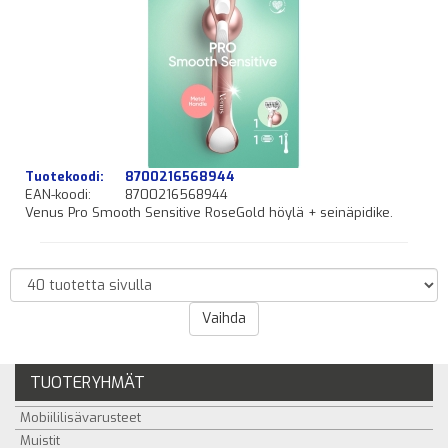
Tuotekoodi:
8700216568944
EAN-koodi:
8700216568944
Venus Pro Smooth Sensitive RoseGold höylä + seinäpidike.
TUOTERYHMÄT
Mobiililisävarusteet
Muistit