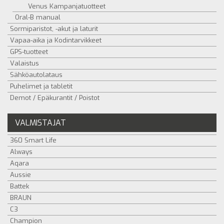
Venus Kampanjatuotteet
Oral-B manual
Sormiparistot, -akut ja laturit
Vapaa-aika ja Kodintarvikkeet
GPS-tuotteet
Valaistus
Sähköautolataus
Puhelimet ja tabletit
Demot / Epäkurantit / Poistot
VALMISTAJAT
360 Smart Life
Always
Aqara
Aussie
Battek
BRAUN
C3
Champion