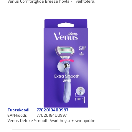
Venus Comfortglide Breeze höylä - 1 vaihtoterä.
Tuotekoodi:
7702018400997
EAN-koodi:
7702018400997
Venus Deluxe Smooth Swirl höylä + seinäpidike.