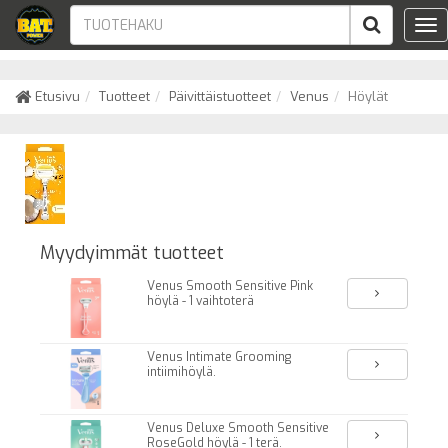
Tog
nav
Etusivu
Tuotteet
Päivittäistuotteet
Venus
Höylät
Myydyimmät tuotteet
Venus Smooth Sensitive Pink
höylä - 1 vaihtoterä
Venus Intimate Grooming
intiimihöylä.
Venus Deluxe Smooth Sensitive
RoseGold höylä - 1 terä.