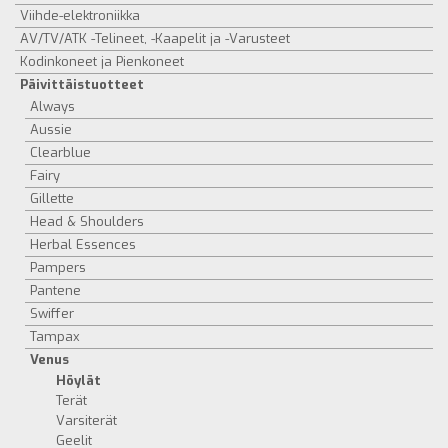
Viihde-elektroniikka
AV/TV/ATK -Telineet, -Kaapelit ja -Varusteet
Kodinkoneet ja Pienkoneet
Päivittäistuotteet
Always
Aussie
Clearblue
Fairy
Gillette
Head & Shoulders
Herbal Essences
Pampers
Pantene
Swiffer
Tampax
Venus
Höylät
Terät
Varsiterät
Geelit