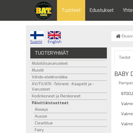
Tuotteet
Edustukset
Yhte
Etusiv
Suomi
English
TUOTERYHMÄT
Tiedot
Mobiililisävarusteet
Muistit
BABY 
Viihde-elektroniikka
Pampers
AV/TV/ATK -Telineet, -Kaapelit ja -
Varusteet
87002
Kodinkoneet ja Pienkoneet
Päivittäistuotteet
Valmis
Always
Valmis
Aussie
Clearblue
Valmi
Fairy