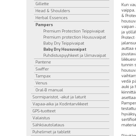
Gillette
Kun vau
vaippa, 
Head & Shoulders
& Prote
Herbal Essences
housuva
Pampers
vaipan 
Premium Protection Teippivaipat
ja yöll
Premium protection Housuvaipat
Protect
jalansu
Baby Dry Teippivaipat
auttaa 
Baby Dry Housuvaipat
joustav
Puhdistuspyyhkeet ja Uimavaipat
liikkues
Pantene
tunnin 
Swiffer
housuv
vaihtam
Tampax
vedä pää
Venus
auki ja 
Oral-B manual
kiinnit
Sormiparistot, -akut ja laturit
asettaa
Pampers
Vapaa-aika ja Kodintarvikkeet
testatt
GPS-tuotteet
hyväksy
Valaistus
sertifio
Sähköautolataus
materia
Puhelimet ja tabletit
Päivitä