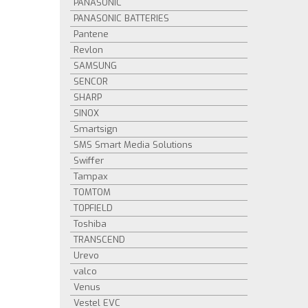
PANASONIC
PANASONIC BATTERIES
Pantene
Revlon
SAMSUNG
SENCOR
SHARP
SINOX
Smartsign
SMS Smart Media Solutions
Swiffer
Tampax
TOMTOM
TOPFIELD
Toshiba
TRANSCEND
Urevo
valco
Venus
Vestel EVC