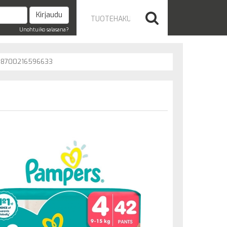
Unohtuiko salasana?
8700216596633