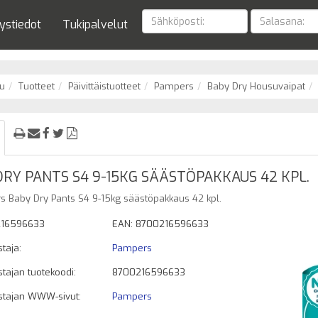
ystiedot
Tukipalvelut
u
Tuotteet
Päivittäistuotteet
Pampers
Baby Dry Housuvaipat
DRY PANTS S4 9-15KG SÄÄSTÖPAKKAUS 42 KPL.
 Baby Dry Pants S4 9-15kg säästöpakkaus 42 kpl.
16596633
EAN: 8700216596633
taja:
Pampers
tajan tuotekoodi:
8700216596633
stajan WWW-sivut:
Pampers