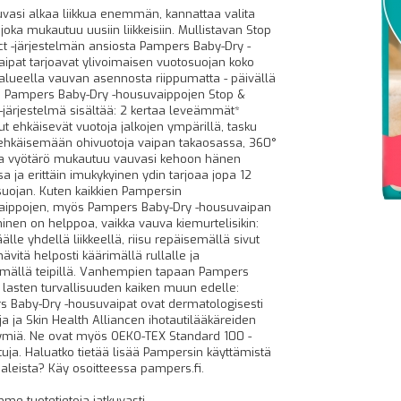
vasi alkaa liikkua enemmän, kannattaa valita
joka mukautuu uusiin liikkeisiin. Mullistavan Stop
ct -järjestelmän ansiosta Pampers Baby-Dry -
ipat tarjoavat ylivoimaisen vuotosuojan koko
alueella vauvan asennosta riippumatta - päivällä
ä! Pampers Baby-Dry -housuvaippojen Stop &
 -järjestelmä sisältää: 2 kertaa leveämmät*
ut ehkäisevät vuotoja jalkojen ympärillä, tasku
ehkäisemään ohivuotoja vaipan takaosassa, 360°
a vyötärö mukautuu vauvasi kehoon hänen
sa ja erittäin imukykyinen ydin tarjoaa jopa 12
suojan. Kuten kaikkien Pampersin
aippojen, myös Pampers Baby-Dry -housuvaipan
inen on helppoa, vaikka vauva kiemurtelisikin:
lle yhdellä liikkeellä, riisu repäisemällä sivut
hävitä helposti käärimällä rullalle ja
tämällä teipillä. Vanhempien tapaan Pampers
 lasten turvallisuuden kaiken muun edelle:
 Baby-Dry -housuvaipat ovat dermatologisesti
uja ja Skin Health Alliancen ihotautilääkäreiden
miä. Ne ovat myös OEKO-TEX Standard 100 -
ituja. Haluatko tietää lisää Pampersin käyttämistä
aleista? Käy osoitteessa pampers.fi.
mme tuotetietoja jatkuvasti.