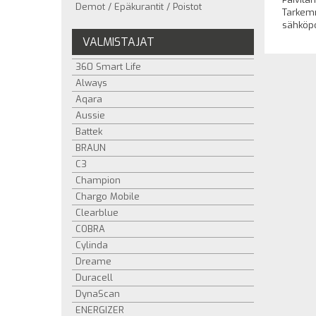
Demot / Epäkurantit / Poistot
Tarkemm
sähköpo
VALMISTAJAT
360 Smart Life
Always
Aqara
Aussie
Battek
BRAUN
C3
Champion
Chargo Mobile
Clearblue
COBRA
Cylinda
Dreame
Duracell
DynaScan
ENERGIZER