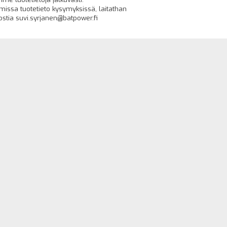
issa tuotetieto kysymyksissä, laitathan
stia suvi.syrjanen@batpower.fi