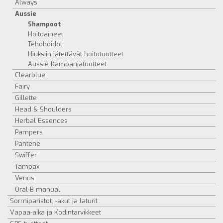
Always
Aussie
Shampoot
Hoitoaineet
Tehohoidot
Hiuksiin jätettävät hoitotuotteet
Aussie Kampanjatuotteet
Clearblue
Fairy
Gillette
Head & Shoulders
Herbal Essences
Pampers
Pantene
Swiffer
Tampax
Venus
Oral-B manual
Sormiparistot, -akut ja laturit
Vapaa-aika ja Kodintarvikkeet