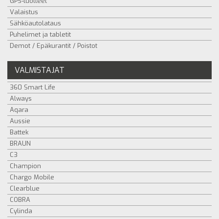
GPS-tuotteet
Valaistus
Sähköautolataus
Puhelimet ja tabletit
Demot / Epäkurantit / Poistot
VALMISTAJAT
360 Smart Life
Always
Aqara
Aussie
Battek
BRAUN
C3
Champion
Chargo Mobile
Clearblue
COBRA
Cylinda