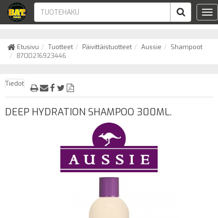
Tog
nav
Etusivu
Tuotteet
Päivittäistuotteet
Aussie
Shampoot
8700216923446
Tiedot
DEEP HYDRATION SHAMPOO 300ML.