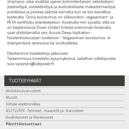
shampoo, joka sisältää upean kolminkertaisen sekoituksen
jojobaöljyä, avokadoöljyä ja australialaista makadamiaöljyä,
puhdistaa ja poistaa jäämiä samalla kun se tuo kaivattua
kosteutta. Tämä koostumus on silikooniton, vegaaninen* ja
PETA-sertifioitu eläinkokeeton. Kosteutta niin syvältä, että se
on käytännössä Down Under! Entistä enemmän kosteutta
saat yhdistämällä sen Aussie Deep Hydration -
hiustenhoitosarjan tuotteisiin. *Vegaaninen koostumus: ei
eläinperäisiä ainesosia tai sivutuotteita.
Päivitämme tuotetietoja jatkuvasti.
Tarkemmissa tuotetieto kysymyksissä, laitathan sähköpostia
suvi.syrjanen@batpower.fi
TUOTERYHMÄT
Mobiililisävarusteet
Muistit
Viihde-elektroniikka
AV/TV/ATK -Telineet, -Kaapelit ja -Varusteet
Kodinkoneet ja Pienkoneet
Päivittäistuotteet