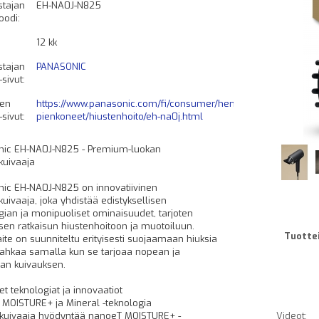
stajan
EH-NA0J-N825
oodi:
12 kk
stajan
PANASONIC
ivut:
een
https://www.panasonic.com/fi/consumer/henkilokohtaiset-
ivut:
pienkoneet/hiustenhoito/eh-na0j.html
nic EH-NA0J-N825 - Premium-luokan
kuivaaja
ic EH-NA0J-N825 on innovatiivinen
kuivaaja, joka yhdistää edistyksellisen
gian ja monipuoliset ominaisuudet, tarjoten
isen ratkaisun hiustenhoitoon ja muotoiluun.
Tuottei
ite on suunniteltu erityisesti suojaamaan hiuksia
ahkaa samalla kun se tarjoaa nopean ja
an kuivauksen.
et teknologiat ja innovaatiot
MOISTURE+ ja Mineral -teknologia
kuivaaja hyödyntää nanoeT MOISTURE+ -
Videot: