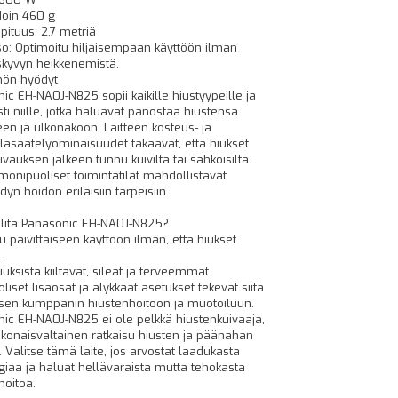
Noin 460 g
pituus: 2,7 metriä
o: Optimoitu hiljaisempaan käyttöön ilman
skyvyn heikkenemistä.
nön hyödyt
ic EH-NA0J-N825 sopii kaikille hiustyypeille ja
sti niille, jotka haluavat panostaa hiustensa
een ja ulkonäköön. Laitteen kosteus- ja
lasäätelyominaisuudet takaavat, että hiukset
ivauksen jälkeen tunnu kuivilta tai sähköisiltä.
 monipuoliset toimintatilat mahdollistavat
dyn hoidon erilaisiin tarpeisiin.
alita Panasonic EH-NA0J-N825?
u päivittäiseen käyttöön ilman, että hiukset
.
uksista kiiltävät, sileät ja terveemmät.
iset lisäosat ja älykkäät asetukset tekevät siitä
isen kumppanin hiustenhoitoon ja muotoiluun.
ic EH-NA0J-N825 ei ole pelkkä hiustenkuivaaja,
konaisvaltainen ratkaisu hiusten ja päänahan
. Valitse tämä laite, jos arvostat laadukasta
giaa ja haluat hellävaraista mutta tehokasta
hoitoa.