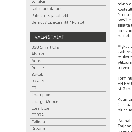
Valaistus
teknolo
Sähköautolataus
kosteut
Nämä er
Puhelimet ja tabletit
syvälle
Demot / Epäkurantit / Poistot
sisältä
hiusvär
haittate
VALMISTAJAT
Älykäs 
360 Smart Life
Laittee
Always
mukautu
Aqara
ylikuum
Aussie
tervein
Battek
Toimint
BRAUN
EH-NA0J
C3
siitä mo
Champion
Kuuman 
Chargo Mobile
Edistää
Clearblue
hiussuo
COBRA
Päänaha
Cylinda
Tarjoaa
Dreame
päänahk