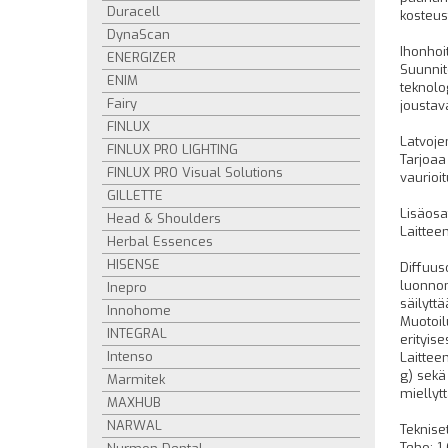
Duracell
kosteus
DynaScan
Ihonhoit
ENERGIZER
Suunnit
ENIM
teknolo
Fairy
jousta
FINLUX
Latvojen
FINLUX PRO LIGHTING
Tarjoaa 
FINLUX PRO Visual Solutions
vaurioit
GILLETTE
Lisäosa
Head & Shoulders
Laittee
Herbal Essences
HISENSE
Diffuus
luonnon
Inepro
säilyttä
Innohome
Muotoil
INTEGRAL
erityis
Intenso
Laittee
g) sekä
Marmitek
miellyt
MAXHUB
NARWAL
Tekniset
Teho: 1