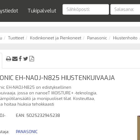
ystiedot
Tukipalvelut
u
Tuotteet
Kodinkoneet ja Pienkoneet
Panasonic
Hiustenhoito
ONIC EH-NA0J-N825 HIUSTENKUIVAAJA
ic EH-NA0J-N825 on edistyksellinen
kuivaaja, jossa on nanoeT MOISTURE+ -teknologia,
lämpötilansäätö ja monipuoliset tilat. Kosteuttaa,
ja hoitaa hiuksia tehokkaasti
0J-
EAN: 5025232945238
taja:
PANASONIC