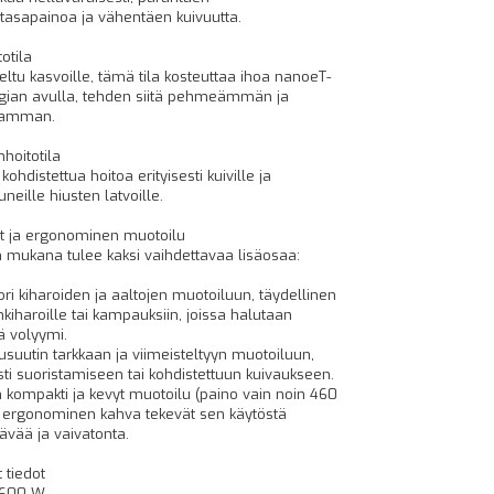
tasapainoa ja vähentäen kuivuutta.
otila
eltu kasvoille, tämä tila kosteuttaa ihoa nanoeT-
gian avulla, tehden siitä pehmeämmän ja
vamman.
hoitotila
kohdistettua hoitoa erityisesti kuiville ja
uneille hiusten latvoille.
t ja ergonominen muotoilu
n mukana tulee kaksi vaihdettavaa lisäosaa:
ori kiharoiden ja aaltojen muotoiluun, täydellinen
kiharoille tai kampauksiin, joissa halutaan
ä volyymi.
usuutin tarkkaan ja viimeisteltyyn muotoiluun,
esti suoristamiseen tai kohdistettuun kuivaukseen.
n kompakti ja kevyt muotoilu (paino vain noin 460
 ergonominen kahva tekevät sen käytöstä
tävää ja vaivatonta.
 tiedot
 600 W