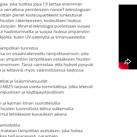
giaa, joka tuottaa jopa 1,9 kertaa enemmän
ta verrattuna perinteiseen nanoeT-teknologiaan.
ittäin pienet kosteuspartikkelit tunkeutuvat
 hiusten rakenteeseen, kosteuttaen hiuksia
 ulospäin. Mineral-teknologia puolestaan suojaa
iä haalistumiselta ja suojaa hiuksia ympäristön
kijöiltä, kuten UV-säteilyltä ja ilmansaasteilta.
lämpötilan tunnistus
ssa on sisäänrakennettu lämpötilasensori, joka
u ympäristön lämpötilaan estääkseen hiusten
enemisen. Tämä varmistaa, että hiukset pysyvät
ä ja kiiltävinä myös säännöllisessä käytössä.
atilat ja lisäominaisuudet
-N825 tarjoaa useita toimintatiloja, jotka tekevät
nipuolisen ja käyttäjäystävällisen:
ja kylmän ilman vuorottelutila
 hiusten luonnollista kiiltoa sulkemalla
mut tehokkaasti kuivauksen aikana.
nhoitotila
 matalan lämpötilan asetuksen, joka hoitaa
aa hellävaraisesti, parantaen