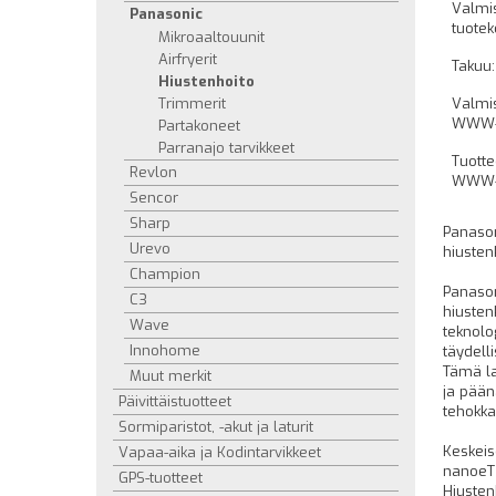
Valmi
Panasonic
tuotek
Mikroaaltouunit
Airfryerit
Takuu:
Hiustenhoito
Trimmerit
Valmi
WWW-s
Partakoneet
Parranajo tarvikkeet
Tuott
Revlon
WWW-s
Sencor
Sharp
Panaso
Urevo
hiusten
Champion
Panason
C3
hiusten
Wave
teknolo
Innohome
täydell
Tämä la
Muut merkit
ja pään
Päivittäistuotteet
tehokka
Sormiparistot, -akut ja laturit
Keskeis
Vapaa-aika ja Kodintarvikkeet
nanoeT 
GPS-tuotteet
Hiusten