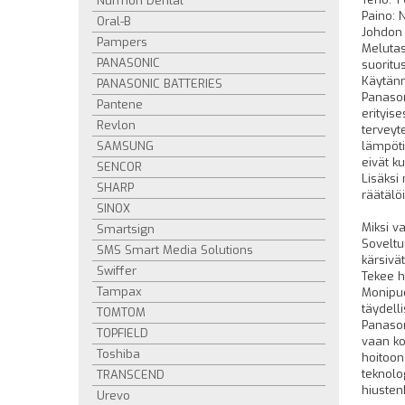
Nurmon Dental
Paino: 
Oral-B
Johdon 
Pampers
Melutas
PANASONIC
suoritu
Käytän
PANASONIC BATTERIES
Panason
Pantene
erityise
Revlon
terveyt
SAMSUNG
lämpöti
eivät ku
SENCOR
Lisäksi
SHARP
räätälöi
SINOX
Miksi v
Smartsign
Soveltu
SMS Smart Media Solutions
kärsivät
Swiffer
Tekee hi
Tampax
Monipuol
täydell
TOMTOM
Panason
TOPFIELD
vaan ko
Toshiba
hoitoon
teknolo
TRANSCEND
hiusten
Urevo