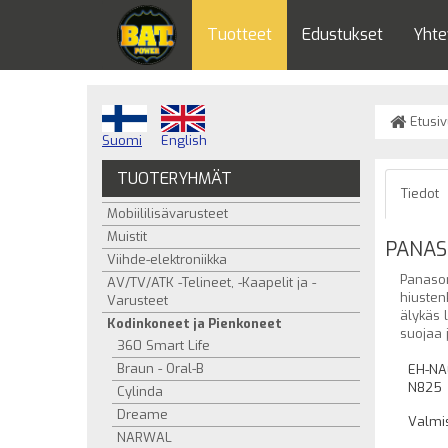
Tuotteet
Edustukset
Yhte
Etusiv
Suomi
English
TUOTERYHMÄT
Tiedot
Mobiililisävarusteet
Muistit
PANAS
Viihde-elektroniikka
Panason
AV/TV/ATK -Telineet, -Kaapelit ja -
hiusten
Varusteet
älykäs 
Kodinkoneet ja Pienkoneet
suojaa 
360 Smart Life
Braun - Oral-B
EH-NA
N825
Cylinda
Dreame
Valmis
NARWAL