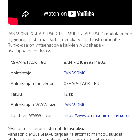
PANASONIC XSHAPE PACK 1 EU MULTISHAPE PACK modulaarinen
hygieniajärjestelmä. Parta-, nenäkarva- ja hiustrimmerille.
Runko-osa on yhteensopiva kaikkien Multishape -
lisäkappaleiden kanssa.
XSHAPE PACK 1 EU
EAN: 4010869314602
Valmistaja:
PANASONIC
Valmistajan tuotekoodi:
XSHAPE PACK 1 EU
Takuu:
12 kk
Valmistajan WWW-sivut:
PANASONIC
Tuotteen WWW-sivut:
https://www.panasonic.com/fi/consumer
Yksi tuote, rajattomasti mahdollisuuksia
Panasonic MULTISHAPE tarjoaa rajattomat mahdollisuudet
yhdessä laitteessa. Valitse tyyliisi sopivat vaihtopäät ja luo