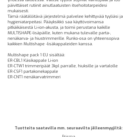
päivittäiset rutiinit ainutlaatuisten itsehoitotarpeidesi
mukaisesti.
Tämä räätälöitävä järjestelmä palvelee kehittyvää tyyliäsi ja
hygieniatarpeitasi. Pääyksikkö saa käyttövoimansa
pitkäikäisestä Li-ion-akusta, ja toimii perustana kaikille
MULTISHAPE-lisäpäille, kuten mukana tulevalle parta-,
nenäkarva- ja hiustrimmerille. Runko-osa on yhteensopiva
kaikkien Multishape -lisäkappaleiden kanssa.
Multishape pack 1 EU sisältää:
ER-CBL1 Käsikappale Li-ion
ER-CTW1 trimmeripäät 3kpl parralle, hiuksille ja vartalolle
ER-CSF1 partakonekappale
ER-CNT1 nenäkarvatrimmeri
Tuotteita saatavilla mm. seuraavilta jälleenmyyjiltä:
Prisma