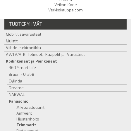
Veikon Kone
Verkkokauppa.com
TUOTERYHMÄT
Mobiililisävarusteet
Muistit
Viihde-elektroniikka
AV/TV/ATK -Telineet, -Kaapelit ja -Varusteet
Kodinkoneet ja Pienkoneet
360 Smart Life
Braun - Oral-B
Cylinda
Dreame
NARWAL
Panasonic
Mikroaaltouunit
Airfryerit
Hiustenhoito
Trimmerit
Partakoneet