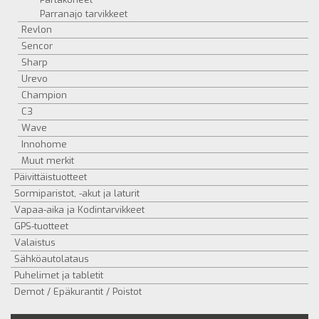
Parranajo tarvikkeet
Revlon
Sencor
Sharp
Urevo
Champion
C3
Wave
Innohome
Muut merkit
Päivittäistuotteet
Sormiparistot, -akut ja laturit
Vapaa-aika ja Kodintarvikkeet
GPS-tuotteet
Valaistus
Sähköautolataus
Puhelimet ja tabletit
Demot / Epäkurantit / Poistot