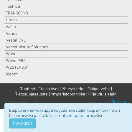
Toshiba
TRANSCEND
Urevo
valco
Venus
Vestel EVC
Vestel Visual Solutions
Wave
Wave PRO
WESTENDxfi
Xiaomi
Tuotteet
|
Edustukset
|
Yhteystiedot
|
Tukipalvelut
|
Tietosuojaseloste
|
Ympäristöpolitiikka
|
Kirjaudu sisään
Powered by
© 2024 Bat Power Oy
Batpower-verkkokauppa käyttää evästeitä kaupan toiminnan
takaamiseksi ja käyttäkokemuksen parantamiseksi.
Hyväksyn