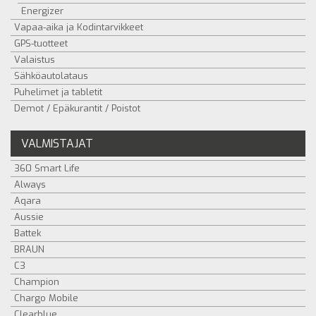
Energizer
Vapaa-aika ja Kodintarvikkeet
GPS-tuotteet
Valaistus
Sähköautolataus
Puhelimet ja tabletit
Demot / Epäkurantit / Poistot
VALMISTAJAT
360 Smart Life
Always
Aqara
Aussie
Battek
BRAUN
C3
Champion
Chargo Mobile
Clearblue