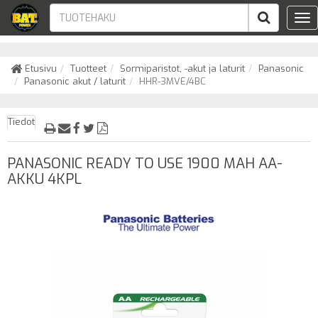
Tog
nav
Etusivu
Tuotteet
Sormiparistot, -akut ja laturit
Panasonic
Panasonic akut / laturit
HHR-3MVE/4BC
Tiedot
PANASONIC READY TO USE 1900 MAH AA-
AKKU 4KPL