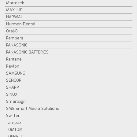
Marmitek
MAXHUB
NARWAL
Nurmon Dental
Oral-B
Pampers
PANASONIC
PANASONIC BATTERIES
Pantene
Revlon
SAMSUNG
SENCOR
SHARP
SINOX
Smartsign
SMS Smart Media Solutions
Swiffer
Tampax
TOMTOM
TOPFIELD