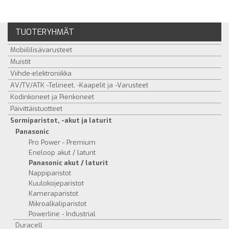
TUOTERYHMÄT
Mobiililisävarusteet
Muistit
Viihde-elektroniikka
AV/TV/ATK -Telineet, -Kaapelit ja -Varusteet
Kodinkoneet ja Pienkoneet
Päivittäistuotteet
Sormiparistot, -akut ja laturit
Panasonic
Pro Power - Premium
Eneloop akut / laturit
Panasonic akut / laturit
Nappiparistot
Kuulokojeparistot
Kameraparistot
Mikroalkaliparistot
Powerline - Industrial
Duracell