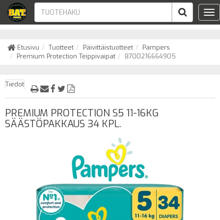
Tog
nav
Etusivu
Tuotteet
Päivittäistuotteet
Pampers
Premium Protection Teippivaipat
8700216664905
Tiedot
PREMIUM PROTECTION S5 11-16KG
SÄÄSTÖPAKKAUS 34 KPL.