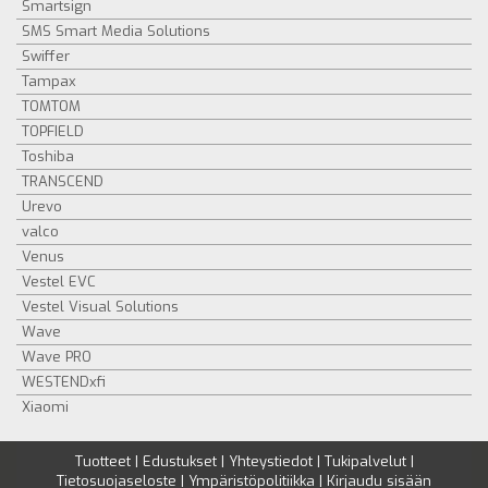
Smartsign
SMS Smart Media Solutions
Swiffer
Tampax
TOMTOM
TOPFIELD
Toshiba
TRANSCEND
Urevo
valco
Venus
Vestel EVC
Vestel Visual Solutions
Wave
Wave PRO
WESTENDxfi
Xiaomi
Tuotteet
|
Edustukset
|
Yhteystiedot
|
Tukipalvelut
|
Tietosuojaseloste
|
Ympäristöpolitiikka
|
Kirjaudu sisään