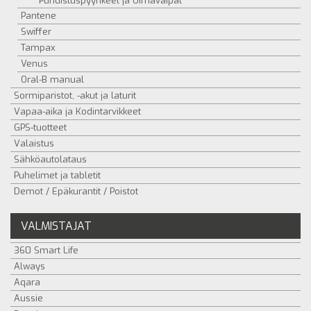
Puhdistuspyyhkeet ja Uimavaipat
Pantene
Swiffer
Tampax
Venus
Oral-B manual
Sormiparistot, -akut ja laturit
Vapaa-aika ja Kodintarvikkeet
GPS-tuotteet
Valaistus
Sähköautolataus
Puhelimet ja tabletit
Demot / Epäkurantit / Poistot
VALMISTAJAT
360 Smart Life
Always
Aqara
Aussie