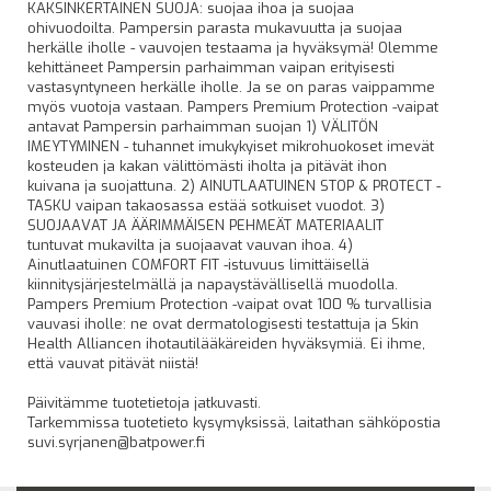
KAKSINKERTAINEN SUOJA: suojaa ihoa ja suojaa
ohivuodoilta. Pampersin parasta mukavuutta ja suojaa
herkälle iholle - vauvojen testaama ja hyväksymä! Olemme
kehittäneet Pampersin parhaimman vaipan erityisesti
vastasyntyneen herkälle iholle. Ja se on paras vaippamme
myös vuotoja vastaan. Pampers Premium Protection -vaipat
antavat Pampersin parhaimman suojan 1) VÄLITÖN
IMEYTYMINEN - tuhannet imukykyiset mikrohuokoset imevät
kosteuden ja kakan välittömästi iholta ja pitävät ihon
kuivana ja suojattuna. 2) AINUTLAATUINEN STOP & PROTECT -
TASKU vaipan takaosassa estää sotkuiset vuodot. 3)
SUOJAAVAT JA ÄÄRIMMÄISEN PEHMEÄT MATERIAALIT
tuntuvat mukavilta ja suojaavat vauvan ihoa. 4)
Ainutlaatuinen COMFORT FIT -istuvuus limittäisellä
kiinnitysjärjestelmällä ja napaystävällisellä muodolla.
Pampers Premium Protection -vaipat ovat 100 % turvallisia
vauvasi iholle: ne ovat dermatologisesti testattuja ja Skin
Health Alliancen ihotautilääkäreiden hyväksymiä. Ei ihme,
että vauvat pitävät niistä!
Päivitämme tuotetietoja jatkuvasti.
Tarkemmissa tuotetieto kysymyksissä, laitathan sähköpostia
suvi.syrjanen@batpower.fi