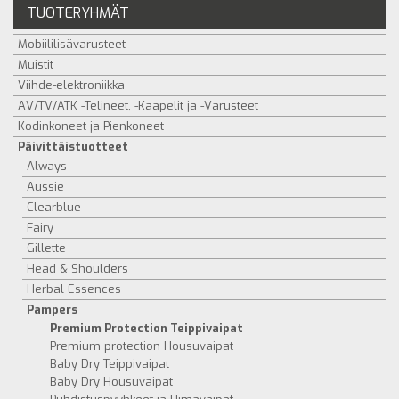
TUOTERYHMÄT
Mobiililisävarusteet
Muistit
Viihde-elektroniikka
AV/TV/ATK -Telineet, -Kaapelit ja -Varusteet
Kodinkoneet ja Pienkoneet
Päivittäistuotteet
Always
Aussie
Clearblue
Fairy
Gillette
Head & Shoulders
Herbal Essences
Pampers
Premium Protection Teippivaipat
Premium protection Housuvaipat
Baby Dry Teippivaipat
Baby Dry Housuvaipat