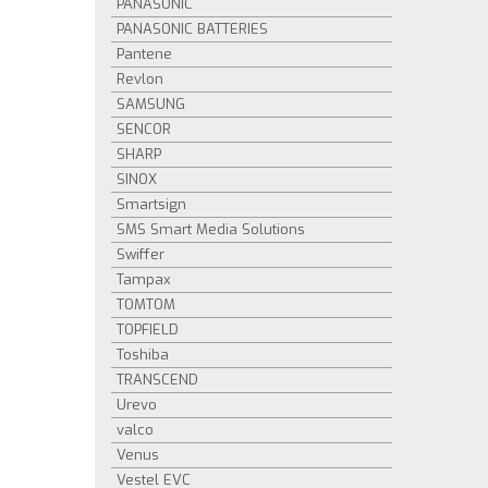
PANASONIC
PANASONIC BATTERIES
Pantene
Revlon
SAMSUNG
SENCOR
SHARP
SINOX
Smartsign
SMS Smart Media Solutions
Swiffer
Tampax
TOMTOM
TOPFIELD
Toshiba
TRANSCEND
Urevo
valco
Venus
Vestel EVC