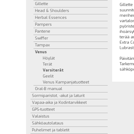
Gillette
Gillett
suunnit
Head & Shoulders
merihen
Herbal Essences
vartalo
Pampers
pyörist
Pantene
ihoärsy
terää a
Swiffer
Extra C
Tampax
Lubrast
Venus
Höylät
Päivitä
Tarkemm
Terät
sähköpo
Varsiterät
Geelit
Venus Kampanjatuotteet
Oral-B manual
Sormiparistot, -akut ja laturit
Vapaa-aika ja Kodintarvikkeet
GPS-tuotteet
Valaistus
Sähköautolataus
Puhelimet ja tabletit