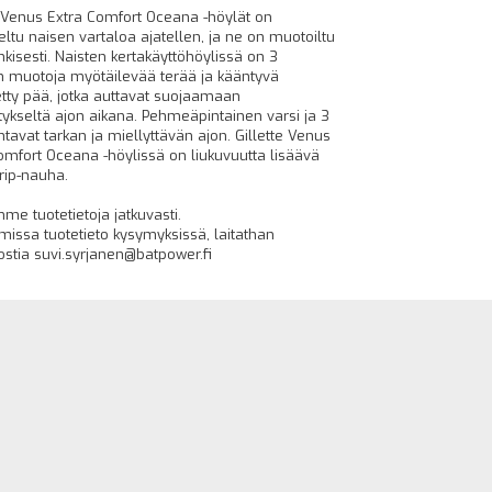
e Venus Extra Comfort Oceana -höylät on
eltu naisen vartaloa ajatellen, ja ne on muotoiltu
kisesti. Naisten kertakäyttöhöylissä on 3
n muotoja myötäilevää terää ja kääntyvä
etty pää, jotka auttavat suojaamaan
tykseltä ajon aikana. Pehmeäpintainen varsi ja 3
ntavat tarkan ja miellyttävän ajon. Gillette Venus
omfort Oceana -höylissä on liukuvuutta lisäävä
rip-nauha.
mme tuotetietoja jatkuvasti.
issa tuotetieto kysymyksissä, laitathan
stia suvi.syrjanen@batpower.fi