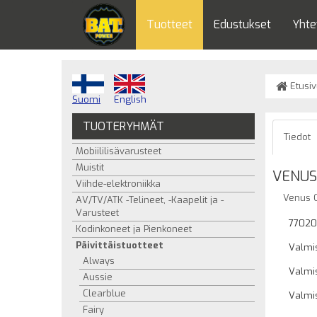
Tuotteet
Edustukset
Yhte
Etusiv
Suomi
English
TUOTERYHMÄT
Tiedot
Mobiililisävarusteet
Muistit
VENUS
Viihde-elektroniikka
Venus O
AV/TV/ATK -Telineet, -Kaapelit ja -
Varusteet
77020
Kodinkoneet ja Pienkoneet
Päivittäistuotteet
Valmis
Always
Valmis
Aussie
Clearblue
Valmi
Fairy