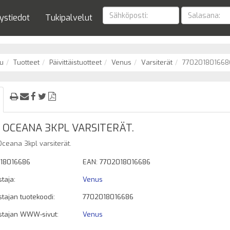
ystiedot
Tukipalvelut
u
Tuotteet
Päivittäistuotteet
Venus
Varsiterät
770201801668
 OCEANA 3KPL VARSITERÄT.
ceana 3kpl varsiterät.
18016686
EAN: 7702018016686
taja:
Venus
tajan tuotekoodi:
7702018016686
stajan WWW-sivut:
Venus