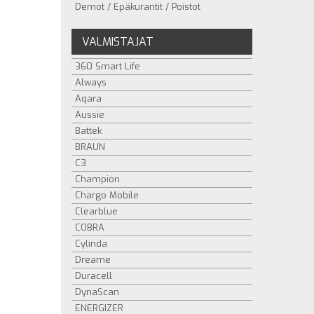
Demot / Epäkurantit / Poistot
VALMISTAJAT
360 Smart Life
Always
Aqara
Aussie
Battek
BRAUN
C3
Champion
Chargo Mobile
Clearblue
COBRA
Cylinda
Dreame
Duracell
DynaScan
ENERGIZER