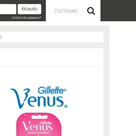
Unohtuiko salasana?
6