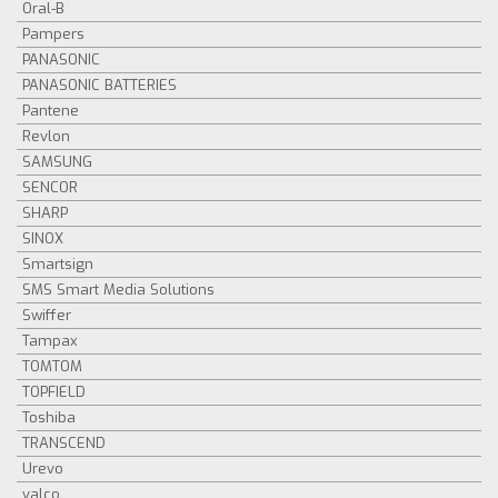
Oral-B
Pampers
PANASONIC
PANASONIC BATTERIES
Pantene
Revlon
SAMSUNG
SENCOR
SHARP
SINOX
Smartsign
SMS Smart Media Solutions
Swiffer
Tampax
TOMTOM
TOPFIELD
Toshiba
TRANSCEND
Urevo
valco