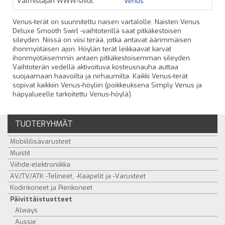
Valmistajan WWW-sivut:
Venus
Venus-terät on suunniteltu naisen vartalolle. Naisten Venus
Deluxe Smooth Swirl -vaihtoterillä saat pitkäkestoisen
sileyden. Niissä on viisi terää, jotka antavat äärimmäisen
ihonmyötäisen ajon. Höylän terät leikkaavat karvat
ihonmyötäisemmin antaen pitkäkestoisemman sileyden.
Vaihtoterän vedellä aktivoituva kosteusnauha auttaa
suojaamaan haavoilta ja nirhaumilta. Kaikki Venus-terät
sopivat kaikkiin Venus-höyliin (poikkeuksena Simply Venus ja
häpyalueelle tarkoitettu Venus-höylä).
TUOTERYHMÄT
Mobiililisävarusteet
Muistit
Viihde-elektroniikka
AV/TV/ATK -Telineet, -Kaapelit ja -Varusteet
Kodinkoneet ja Pienkoneet
Päivittäistuotteet
Always
Aussie