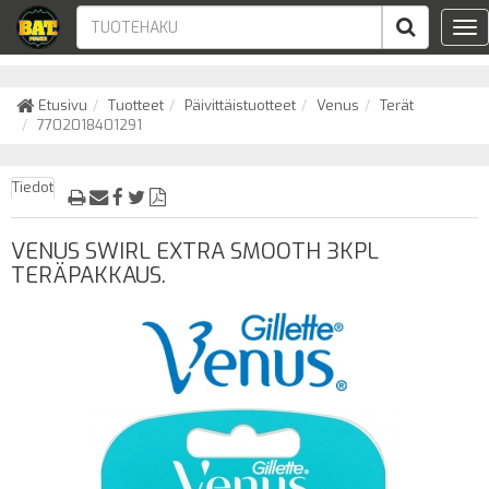
Tog
nav
Etusivu
Tuotteet
Päivittäistuotteet
Venus
Terät
7702018401291
Tiedot
VENUS SWIRL EXTRA SMOOTH 3KPL
TERÄPAKKAUS.