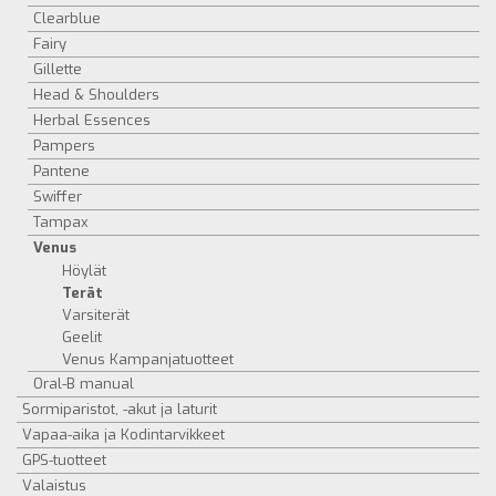
Clearblue
Fairy
Gillette
Head & Shoulders
Herbal Essences
Pampers
Pantene
Swiffer
Tampax
Venus
Höylät
Terät
Varsiterät
Geelit
Venus Kampanjatuotteet
Oral-B manual
Sormiparistot, -akut ja laturit
Vapaa-aika ja Kodintarvikkeet
GPS-tuotteet
Valaistus