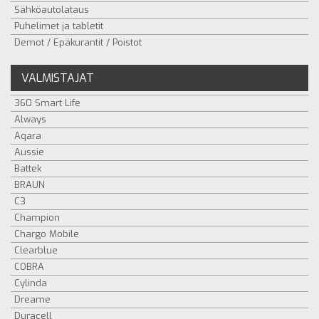
Sähköautolataus
Puhelimet ja tabletit
Demot / Epäkurantit / Poistot
VALMISTAJAT
360 Smart Life
Always
Aqara
Aussie
Battek
BRAUN
C3
Champion
Chargo Mobile
Clearblue
COBRA
Cylinda
Dreame
Duracell