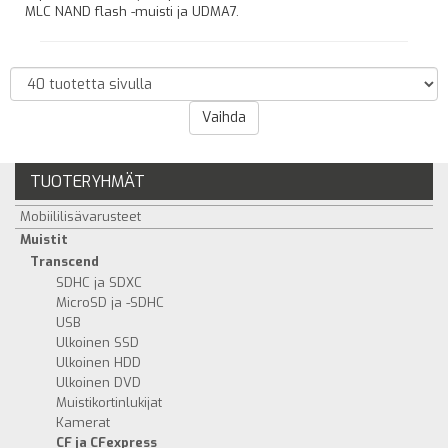
MLC NAND flash -muisti ja UDMA7.
TUOTERYHMÄT
Mobiililisävarusteet
Muistit
Transcend
SDHC ja SDXC
MicroSD ja -SDHC
USB
Ulkoinen SSD
Ulkoinen HDD
Ulkoinen DVD
Muistikortinlukijat
Kamerat
CF ja CFexpress