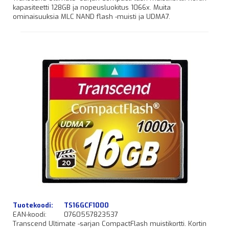
kapasiteetti 128GB ja nopeusluokitus 1066x. Muita
ominaisuuksia MLC NAND flash -muisti ja UDMA7.
Tuotekoodi:
TS16GCF1000
EAN-koodi:
0760557823537
Transcend Ultimate -sarjan CompactFlash muistikortti. Kortin