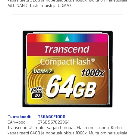
kapasiteetti 32GB ja nopeusluokitus 1066x. Muita ominaisuuksia
MLC NAND flash -muisti ja UDMA7.
Tuotekoodi:
TS64GCF1000
EAN-koodi:
0760557823964
Transcend Ultimate -sarjan CompactFlash muistikortti. Kortin
kapasiteetti 64GB ja nopeusluokitus 1066x. Muita ominaisuuksia