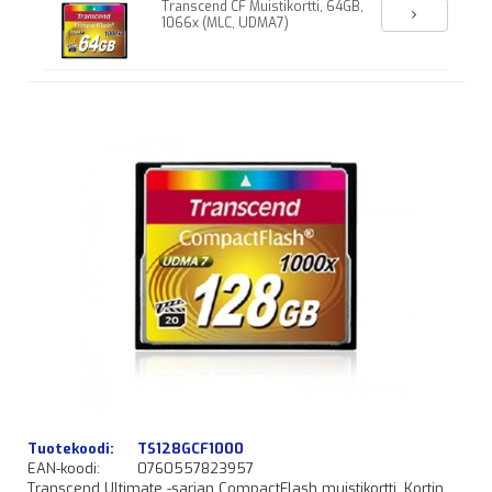
Transcend CF Muistikortti, 64GB,
1066x (MLC, UDMA7)
Tuotekoodi:
TS128GCF1000
EAN-koodi:
0760557823957
Transcend Ultimate -sarjan CompactFlash muistikortti. Kortin