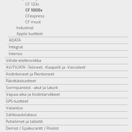
CF 133x
CF 1000x
CFexpress
CF muut
Industrial
Apple tuotteet
ADATA
Integral
Intenso
Viihde-elektroniikka
AV/TV/ATK -Telineet, -Kaapelit ja -Varusteet
Kodinkoneet ja Pienkoneet
Päivittäistuotteet
Sormiparistot, -akut ja laturit
Vapaa-aika ja Kodintarvikkeet
GPS-tuotteet
Valaistus
Sähköautolataus
Puhelimet ja tabletit
Demot / Epäkurantit / Poistot