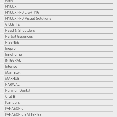
Fairy
FINLUX
FINLUX PRO LIGHTING
FINLUX PRO Visual Solutions
GILLETTE
Head & Shoulders
Herbal Essences
HISENSE
Inepro
Innohome
INTEGRAL
Intenso
Marmitek
MAXHUB
NARWAL
Nurmon Dental
Oral-B
Pampers
PANASONIC
PANASONIC BATTERIES