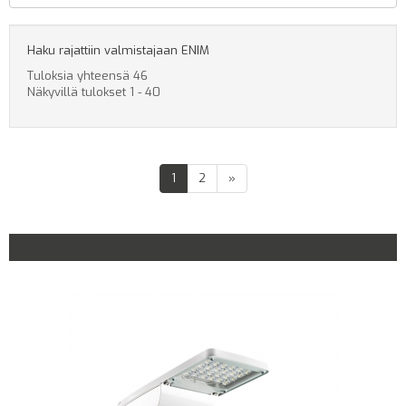
Haku rajattiin valmistajaan ENIM
Tuloksia yhteensä 46
Näkyvillä tulokset 1 - 40
(
1
2
»
c
u
r
r
e
n
t
)