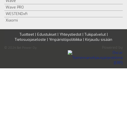
Wave
Wave PRO
WESTENDxfi
Xiaomi
Tuotteet
|
Edustukset
|
Yhteystiedot
|
Tukipalvelut
|
Tietosuojaseloste
|
Ympäristöpolitiikka
|
Kirjaudu sisään
Powered by
© 2024 Bat Power Oy