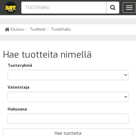
Tog
nav
Etusivu
Tuotteet
Tuotehaku
Hae tuotteita nimellä
Tuoteryhmä
Valmistaja
Hakusana