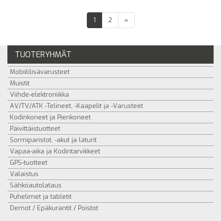
(
1
2
»
c
u
r
TUOTERYHMÄT
r
e
Mobiililisävarusteet
n
t
Muistit
)
Viihde-elektroniikka
AV/TV/ATK -Telineet, -Kaapelit ja -Varusteet
Kodinkoneet ja Pienkoneet
Päivittäistuotteet
Sormiparistot, -akut ja laturit
Vapaa-aika ja Kodintarvikkeet
GPS-tuotteet
Valaistus
Sähköautolataus
Puhelimet ja tabletit
Demot / Epäkurantit / Poistot