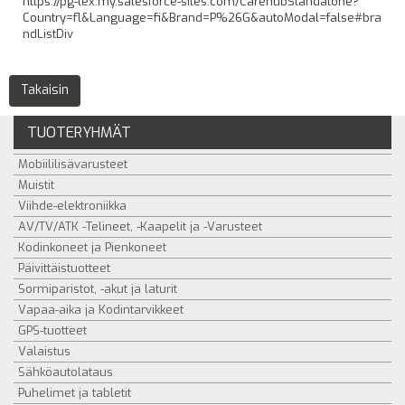
https://pg-lex.my.salesforce-sites.com/CarehubStandalone?
Country=fl&Language=fi&Brand=P%26G&autoModal=false#bra
ndListDiv
Takaisin
TUOTERYHMÄT
Mobiililisävarusteet
Muistit
Viihde-elektroniikka
AV/TV/ATK -Telineet, -Kaapelit ja -Varusteet
Kodinkoneet ja Pienkoneet
Päivittäistuotteet
Sormiparistot, -akut ja laturit
Vapaa-aika ja Kodintarvikkeet
GPS-tuotteet
Valaistus
Sähköautolataus
Puhelimet ja tabletit