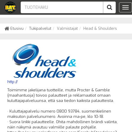
Tog
nav
Etusivu
Tukipalvelut
Valmistajat
Head & Shoulders
http://
Toimimme jakelijana tuotteille, mutta Procter & Gamble
(maahantuoja) toivoo palautteet ja reklamaatiot omaan
kuluttajapalveluunsa, että saa tiedon kaikista palautteista.
· Kuluttajapalvelu numero 0800 93784, suomenkielinen
maksuton palvelunumero. Avoinna ma-pe, klo 10-18.
· Suora linkki palautteelle. Ohita mahdollinen brändi valinta,
näin näkymä avautuu valmiille palaute pohjalle.