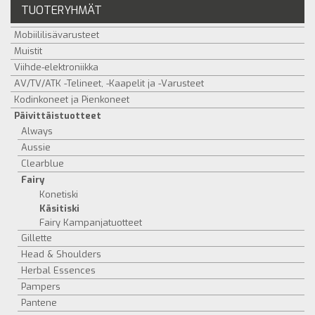
TUOTERYHMÄT
Mobiililisävarusteet
Muistit
Viihde-elektroniikka
AV/TV/ATK -Telineet, -Kaapelit ja -Varusteet
Kodinkoneet ja Pienkoneet
Päivittäistuotteet
Always
Aussie
Clearblue
Fairy
Konetiski
Käsitiski
Fairy Kampanjatuotteet
Gillette
Head & Shoulders
Herbal Essences
Pampers
Pantene