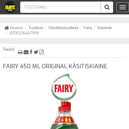
Tog
nav
Etusivu
Tuotteet
Päivittäistuotteet
Fairy
Käsitiski
8700216667999
Tiedot
FAIRY 450 ML ORIGINAL KÄSITISKIAINE.