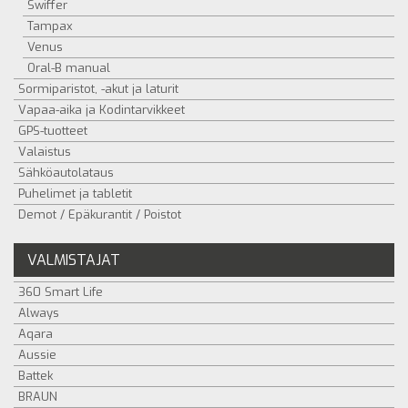
Swiffer
Tampax
Venus
Oral-B manual
Sormiparistot, -akut ja laturit
Vapaa-aika ja Kodintarvikkeet
GPS-tuotteet
Valaistus
Sähköautolataus
Puhelimet ja tabletit
Demot / Epäkurantit / Poistot
VALMISTAJAT
360 Smart Life
Always
Aqara
Aussie
Battek
BRAUN