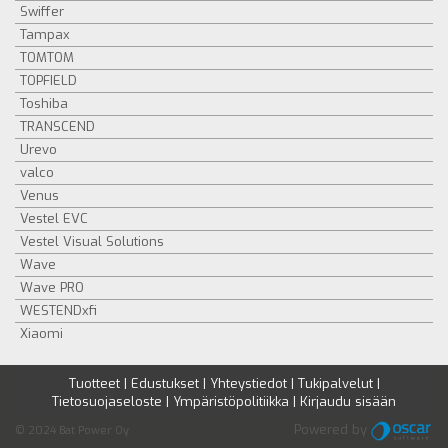
Swiffer
Tampax
TOMTOM
TOPFIELD
Toshiba
TRANSCEND
Urevo
valco
Venus
Vestel EVC
Vestel Visual Solutions
Wave
Wave PRO
WESTENDxfi
Xiaomi
Tuotteet
|
Edustukset
|
Yhteystiedot
|
Tukipalvelut
|
Tietosuojaseloste
|
Ympäristöpolitiikka
|
Kirjaudu sisään
Powered by
© 2024 Bat Power Oy