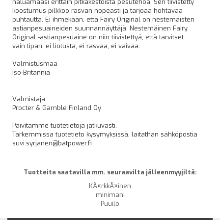
haluamaasi erittäin pitkäkestoista pesutehoa. Sen tiivistetty
koostumus pilkkoo rasvan nopeasti ja tarjoaa hohtavaa
puhtautta. Ei ihmekään, että Fairy Original on nestemäisten
astianpesuaineiden suunnannäyttäjä. Nestemäinen Fairy
Original -astianpesuaine on niin tiivistettyä, että tarvitset
vain tipan: ei liotusta, ei rasvaa, ei vaivaa.
Valmistusmaa
Iso-Britannia
Valmistaja
Procter & Gamble Finland Oy
Päivitämme tuotetietoja jatkuvasti.
Tarkemmissa tuotetieto kysymyksissä, laitathan sähköpostia
suvi.syrjanen@batpower.fi
Tuotteita saatavilla mm. seuraavilta jälleenmyyjiltä:
KÃ¤rkkÃ¤inen
minimani
Puuilo