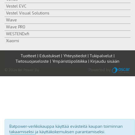
Vestel EVC
Vestel Visual Solutions
Wave
Wave PRO
WESTENDxfi
Xiaomi
Tuotteet
|
Edustukset
|
Yhteystiedot
|
Tukipalvelut
|
Tietosuojaseloste
|
Ympäristöpolitiikka
|
Kirjaudu sisään
Powered by
© 2024 Bat Power Oy
Batpower-verkkokauppa käyttää evästeitä kaupan toiminnan
takaamiseksi ja käyttäkokemuksen parantamiseksi.