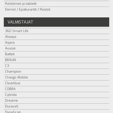
Puhelimet ja tabletit
Demot / Epäkurantit / Poistot
VALMISTAJAT
360 Smart Life
Always
Aqara
Aussie
Battek
BRAUN
C3
Champion
Chargo Mobile
Clearblue
COBRA
Cylinda
Dreame
Duracell
DynaScan