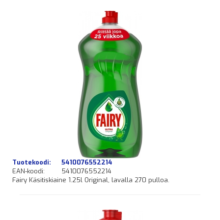
Tuotekoodi:
5410076552214
EAN-koodi:
5410076552214
Fairy Käsitiskiaine 1.25l Original, lavalla 270 pulloa.