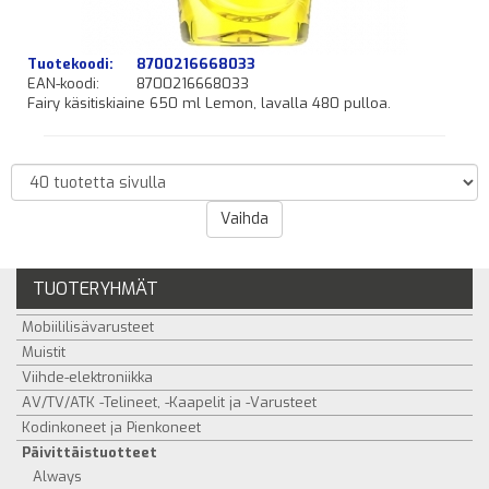
Tuotekoodi:
8700216668033
EAN-koodi:
8700216668033
Fairy käsitiskiaine 650 ml Lemon, lavalla 480 pulloa.
TUOTERYHMÄT
Mobiililisävarusteet
Muistit
Viihde-elektroniikka
AV/TV/ATK -Telineet, -Kaapelit ja -Varusteet
Kodinkoneet ja Pienkoneet
Päivittäistuotteet
Always