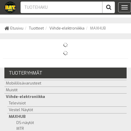
Tog
nav
Etusivu
Tuotteet
Viihde-elektroniikka
MAXHUB
TUOTERYHMÄT
Mobiililisävarusteet
Muistit
Viihde-elektroniikka
Televisiot
Vestel Näytöt
MAXHUB
DS-näytöt
MTR