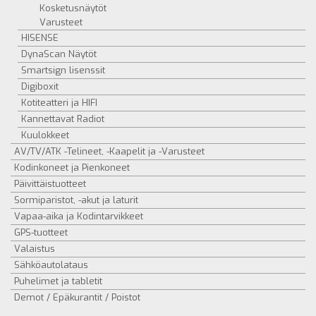
Kosketusnäytöt
Varusteet
HISENSE
DynaScan Näytöt
Smartsign lisenssit
Digiboxit
Kotiteatteri ja HIFI
Kannettavat Radiot
Kuulokkeet
AV/TV/ATK -Telineet, -Kaapelit ja -Varusteet
Kodinkoneet ja Pienkoneet
Päivittäistuotteet
Sormiparistot, -akut ja laturit
Vapaa-aika ja Kodintarvikkeet
GPS-tuotteet
Valaistus
Sähköautolataus
Puhelimet ja tabletit
Demot / Epäkurantit / Poistot