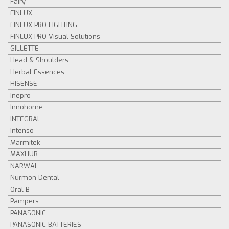
Fairy
FINLUX
FINLUX PRO LIGHTING
FINLUX PRO Visual Solutions
GILLETTE
Head & Shoulders
Herbal Essences
HISENSE
Inepro
Innohome
INTEGRAL
Intenso
Marmitek
MAXHUB
NARWAL
Nurmon Dental
Oral-B
Pampers
PANASONIC
PANASONIC BATTERIES