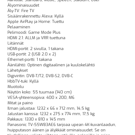
Älyominaisuudet
Äly-TV: Fire TV
Sisäänrakennettu Alexa: Kyllä
Apple AirPlay ja Home: Tuettu
Pelaaminen
Pelimoodi: Game Mode Plus
HDMI 2.1: ALLM ja VRR tuettuna
Liitännät
HDMI-portit: 2 sivulla, 1 takana
USB-portit: 2 (USB 2.0 x 2)
Ethernet-portti: 1 takana
Äänilähtö: Optinen digitaalinen ja kuulokelähtö
Lähetykset
Digiviritin: DVB-T/T2, DVB-S2, DVB-C
HbbTV-tuki: Kyllä
Muotoilu
Näytön koko: 55 tuumaa (140 cm)
VESA-yhteensopiva: 400 x 200, M6
Mitat ja paino
Ilman jalustaa: 1232 x 66 x 712 mm, 14,5 kg
Jalustan kanssa: 1232 x 275 x 774 mm, 17,5 kg
Pakkaus: 1330 x 810 x 145 mm
Panasonic TV-55W83AE6 tarjoaa upean 4K-kuvanlaadun,
huipputason äänen ja älykkäät ominaisuudet. Se on