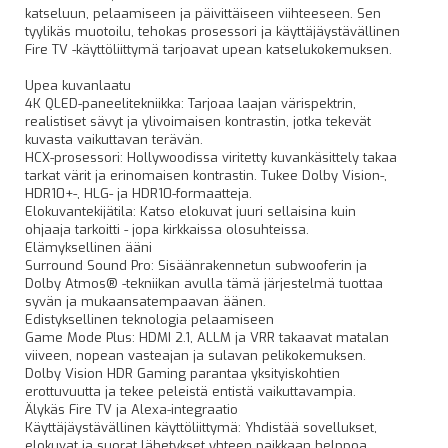
katseluun, pelaamiseen ja päivittäiseen viihteeseen. Sen
tyylikäs muotoilu, tehokas prosessori ja käyttäjäystävällinen
Fire TV -käyttöliittymä tarjoavat upean katselukokemuksen.
Upea kuvanlaatu
4K QLED-paneelitekniikka: Tarjoaa laajan värispektrin,
realistiset sävyt ja ylivoimaisen kontrastin, jotka tekevät
kuvasta vaikuttavan terävän.
HCX-prosessori: Hollywoodissa viritetty kuvankäsittely takaa
tarkat värit ja erinomaisen kontrastin. Tukee Dolby Vision-,
HDR10+-, HLG- ja HDR10-formaatteja.
Elokuvantekijätila: Katso elokuvat juuri sellaisina kuin
ohjaaja tarkoitti - jopa kirkkaissa olosuhteissa.
Elämyksellinen ääni
Surround Sound Pro: Sisäänrakennetun subwooferin ja
Dolby Atmos® -tekniikan avulla tämä järjestelmä tuottaa
syvän ja mukaansatempaavan äänen.
Edistyksellinen teknologia pelaamiseen
Game Mode Plus: HDMI 2.1, ALLM ja VRR takaavat matalan
viiveen, nopean vasteajan ja sulavan pelikokemuksen.
Dolby Vision HDR Gaming parantaa yksityiskohtien
erottuvuutta ja tekee peleistä entistä vaikuttavampia.
Älykäs Fire TV ja Alexa-integraatio
Käyttäjäystävällinen käyttöliittymä: Yhdistää sovellukset,
elokuvat ja suorat lähetykset yhteen paikkaan helppoa