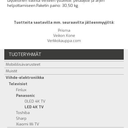
täydellinen valinta viihteen ystäville, pelaajille ja arjen
helpottamiseen.Paketin paino: 30,50 kg
Tuotteita saatavilla mm. seuraavilta jälleenmyyjiltä:
Prisma
Veikon Kone
Verkkokauppa.com
TUOTERYHMÄT
Mobiililisävarusteet
Muistit
Viihde-elektroniikka
Televisiot
Finlux
Panasonic
OLED 4K TV
LED 4K TV
Toshiba
Sharp
Xiaomi Mi TV