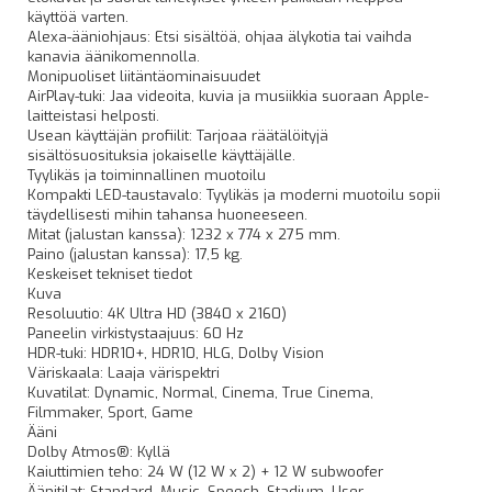
käyttöä varten.
Alexa-ääniohjaus: Etsi sisältöä, ohjaa älykotia tai vaihda
kanavia äänikomennolla.
Monipuoliset liitäntäominaisuudet
AirPlay-tuki: Jaa videoita, kuvia ja musiikkia suoraan Apple-
laitteistasi helposti.
Usean käyttäjän profiilit: Tarjoaa räätälöityjä
sisältösuosituksia jokaiselle käyttäjälle.
Tyylikäs ja toiminnallinen muotoilu
Kompakti LED-taustavalo: Tyylikäs ja moderni muotoilu sopii
täydellisesti mihin tahansa huoneeseen.
Mitat (jalustan kanssa): 1232 x 774 x 275 mm.
Paino (jalustan kanssa): 17,5 kg.
Keskeiset tekniset tiedot
Kuva
Resoluutio: 4K Ultra HD (3840 x 2160)
Paneelin virkistystaajuus: 60 Hz
HDR-tuki: HDR10+, HDR10, HLG, Dolby Vision
Väriskaala: Laaja värispektri
Kuvatilat: Dynamic, Normal, Cinema, True Cinema,
Filmmaker, Sport, Game
Ääni
Dolby Atmos®: Kyllä
Kaiuttimien teho: 24 W (12 W x 2) + 12 W subwoofer
Äänitilat: Standard, Music, Speech, Stadium, User