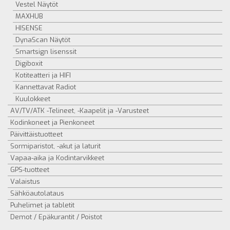
Vestel Näytöt
MAXHUB
HISENSE
DynaScan Näytöt
Smartsign lisenssit
Digiboxit
Kotiteatteri ja HIFI
Kannettavat Radiot
Kuulokkeet
AV/TV/ATK -Telineet, -Kaapelit ja -Varusteet
Kodinkoneet ja Pienkoneet
Päivittäistuotteet
Sormiparistot, -akut ja laturit
Vapaa-aika ja Kodintarvikkeet
GPS-tuotteet
Valaistus
Sähköautolataus
Puhelimet ja tabletit
Demot / Epäkurantit / Poistot