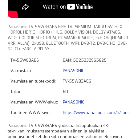
Panasonic TV-55W83AE6 FIRE TV PREMIUM. TAKUU 5V, HCX,
HDR10I, HDR10, HDR10+, HLG, DOLBY VISION, DOLBY ATMOS,
WIDE COLOUR SPECTRUM, FILMMAKER MODE, 3xHDMI (HDMI 2.1
VRR, ALLM), 2xUSB, BLUETOOTH, WIFI, DVB-T2, DVB-C HD, DVB-
S2, CI+,eARC, AIRPLAY
TV-55W83AE6
EAN: 5025232965625
Valmistaja:
PANASONIC
Valmistajan tuotekoodi:
TV-55W83AE6
Takuu:
60
Valmistajan WWW-sivut:
PANASONIC
Tuotteen WWW-sivut:
https://www.panasonic.com/fi/consumer
Panasonic TV-55W83AE6 yhdistää huippuluokan 4K-
tekniikan, mukaansatempaavan äänen ja älykkäät
ominaisuudet, tehden siitä erinomaisen valinnan elokuvien