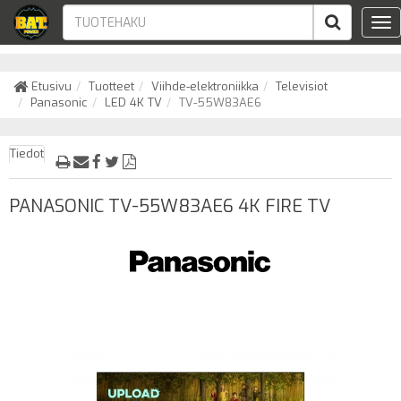
Tog
nav
Etusivu
Tuotteet
Viihde-elektroniikka
Televisiot
Panasonic
LED 4K TV
TV-55W83AE6
Tiedot
PANASONIC TV-55W83AE6 4K FIRE TV