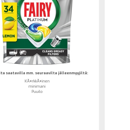
ta saatavilla mm. seuraavilta jälleenmyyjiltä:
KÃ¤rkkÃ¤inen
minimani
Puuilo