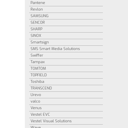
Pantene
Revlon
SAMSUNG
SENCOR
SHARP
SINOX
Smartsign
SMS Smart Media Solutions
Swiffer
Tampax
TOMTOM
TOPFIELD
Toshiba
TRANSCEND
Urevo
valco
Venus
Vestel EVC
Vestel Visual Solutions
Wave