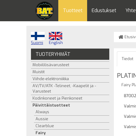
Tuotteet
Edustukset
Yhte
Etusiv
Suomi
English
TUOTERYHMÄT
Tiedot
Mobiililisävarusteet
Muistit
PLATI
Viihde-elektroniikka
Fairy P
AV/TV/ATK -Telineet, -Kaapelit ja -
Varusteet
87002
Kodinkoneet ja Pienkoneet
Päivittäistuotteet
Valmis
Always
Valmis
Aussie
Clearblue
Valmi
Fairy