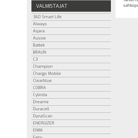
VALMISTAJAT
sähköpo
360 Smart Life
Always
Aqara
Aussie
Battek
BRAUN
C3
Champion
Chargo Mobile
Clearblue
COBRA
Cylinda
Dreame
Duracell
DynaScan
ENERGIZER
ENIM
Fairy