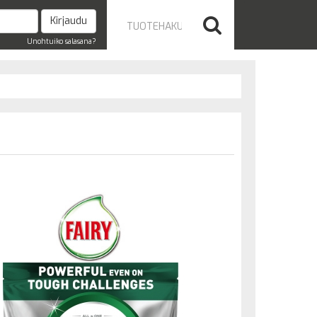
Unohtuiko salasana?