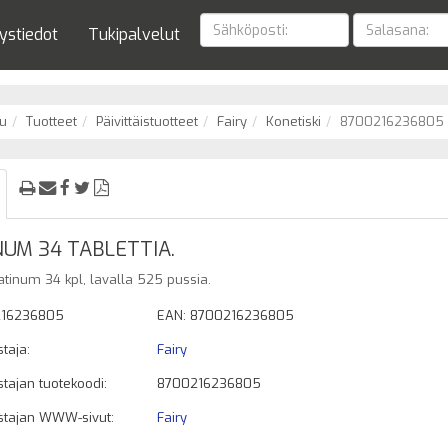
ystiedot
Tukipalvelut
u
Tuotteet
Päivittäistuotteet
Fairy
Konetiski
8700216236805
NUM 34 TABLETTIA.
latinum 34 kpl, lavalla 525 pussia.
16236805
EAN: 8700216236805
taja:
Fairy
tajan tuotekoodi:
8700216236805
stajan WWW-sivut:
Fairy