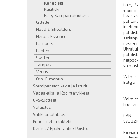
Konetiski
Fairy Pl
Käsitiski
ensimmä
Fairy Kampanjatuotteet
haastav
puhtait
Gillette
itseluo
Head & Shoulders
puhdist
Herbal Essences
astianp
Pampers
nesteen
Ultrali
Pantene
puhdist
Swiffer
helppokä
Tampax
vain as
Venus
Valmis
Oral-B manual
Belgia
Sormiparistot, -akut ja laturit
Vapaa-aika ja Kodintarvikkeet
Valmist
GPS-tuotteet
Procter
Valaistus
Sähköautolataus
EAN
870021
Puhelimet ja tabletit
Demot / Epäkurantit / Poistot
Päivitä
Tarkemm