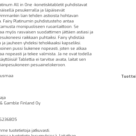
atinum All in One -konetiskitabletit puhdistavat
isellä pesukerralla ja läpäisevät
immankin lian tehden astioista hohtavan
a. Fairy Platinumin puhdistusteho antaa
ttamusta monipuoliseen ruoanlaittoon. Se
aa myös rasvaisen suodattimen jättäen astiasi ja
esukoneesi raikkaan puhtaiksi. Fairy yhdistää
 ja jauheen yhdeksi tehokkaaksi kapseliksi.
ukoinen pussi liukenee nopeasti, joten se alkaa
aa nopeasti ja tekee valmista. Ja ne ovat todella
yttöisiä! Tablettia ei tarvitse avata, laitat sen
tianpesukoneen pesuainelokeroon.
tusmaa
Tuottei
aja
 & Gamble Finland Oy
6236805
mme tuotetietoja jatkuvasti.
issa tuotetieto kysymyksissä, laitathan