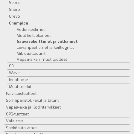
Sencor
Sharp
Urevo
Champion
Vedenkeittimet
Muut keittiökoneet
Sauvasekoittimet ja vatkaimet
Leivänpaahtimet ja keittiögrillit
Mikroaaltouunit
Vapaa-aika / muut tuotteet
C3
Wave
Innohome
Muut merkit
Päivittäistuotteet
Sormiparistot, -akut ja laturit
Vapaa-aika ja Kodintarvikkeet
GPS-tuotteet
Valaistus
Sähköautolataus