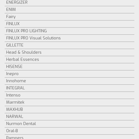
ENERGIZER
ENIM
Fairy
FINLUX
FINLUX PRO LIGHTING
FINLUX PRO Visual Solutions
GILLETTE
Head & Shoulders
Herbal Essences
HISENSE
Inepro
Innohome
INTEGRAL
Intenso
Marmitek
MAXHUB
NARWAL
Nurmon Dental
Oral-B
Pampers