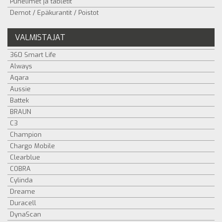
Puhelimet ja tabletit
Demot / Epäkurantit / Poistot
VALMISTAJAT
360 Smart Life
Always
Aqara
Aussie
Battek
BRAUN
C3
Champion
Chargo Mobile
Clearblue
COBRA
Cylinda
Dreame
Duracell
DynaScan