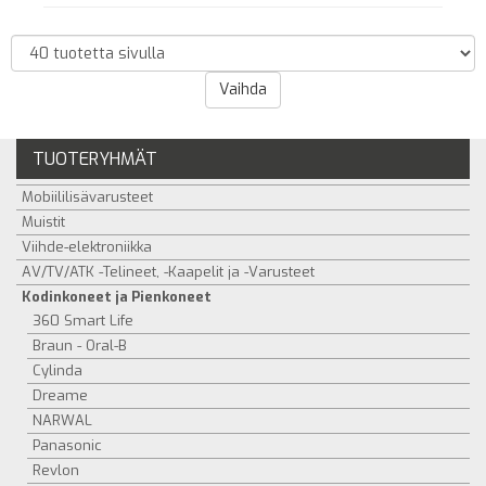
TUOTERYHMÄT
Mobiililisävarusteet
Muistit
Viihde-elektroniikka
AV/TV/ATK -Telineet, -Kaapelit ja -Varusteet
Kodinkoneet ja Pienkoneet
360 Smart Life
Braun - Oral-B
Cylinda
Dreame
NARWAL
Panasonic
Revlon