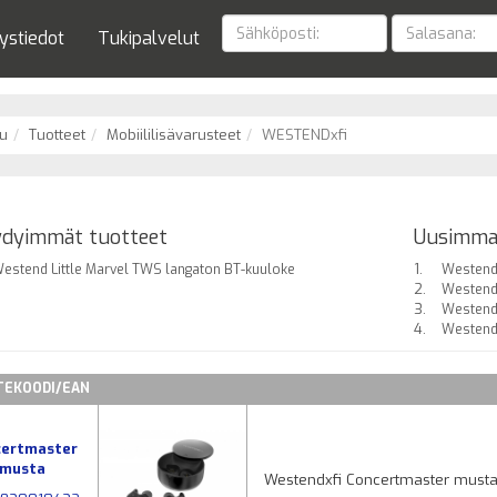
ystiedot
Tukipalvelut
u
Tuotteet
Mobiililisävarusteet
WESTENDxfi
dyimmät tuotteet
Uusimma
estend Little Marvel TWS langaton BT-kuuloke
Westend 
Westend
Westend
EKOODI/EAN
certmaster
musta
Westendxfi Concertmaster musta