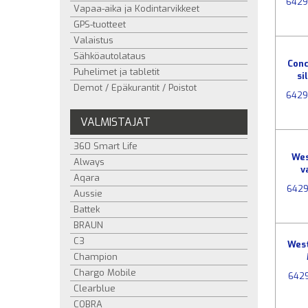
642
Vapaa-aika ja Kodintarvikkeet
GPS-tuotteet
Valaistus
Sähköautolataus
Con
Puhelimet ja tabletit
si
Demot / Epäkurantit / Poistot
6429
VALMISTAJAT
360 Smart Life
We
Always
v
Aqara
642
Aussie
Battek
BRAUN
C3
West
Champion
Chargo Mobile
642
Clearblue
COBRA