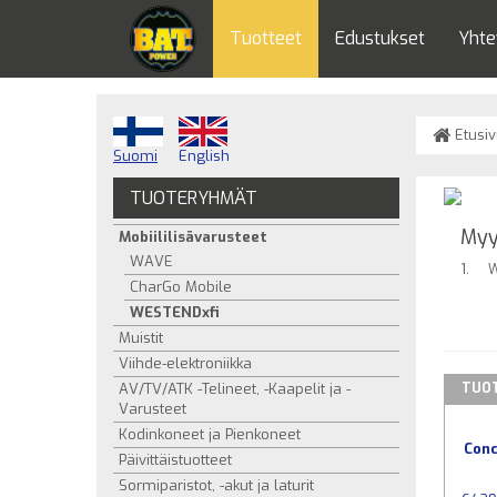
Tuotteet
Edustukset
Yhte
Etusiv
Suomi
English
TUOTERYHMÄT
Myy
Mobiililisävarusteet
WAVE
W
CharGo Mobile
WESTENDxfi
Muistit
Viihde-elektroniikka
AV/TV/ATK -Telineet, -Kaapelit ja -
TUOT
Varusteet
Kodinkoneet ja Pienkoneet
Con
Päivittäistuotteet
Sormiparistot, -akut ja laturit