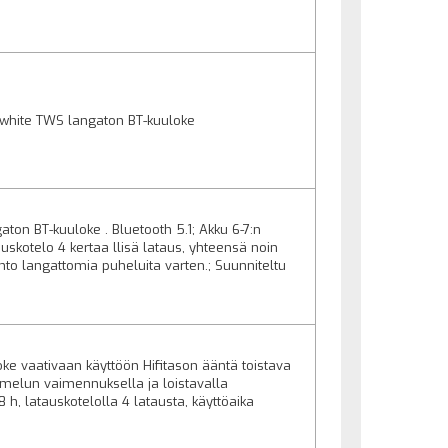
-white TWS langaton BT-kuuloke
on BT-kuuloke . Bluetooth 5.1; Akku 6-7:n
uskotelo 4 kertaa llisä lataus, yhteensä noin
into langattomia puheluita varten.; Suunniteltu
oke vaativaan käyttöön Hifitason ääntä toistava
amelun vaimennuksella ja loistavalla
 h, latauskotelolla 4 latausta, käyttöaika