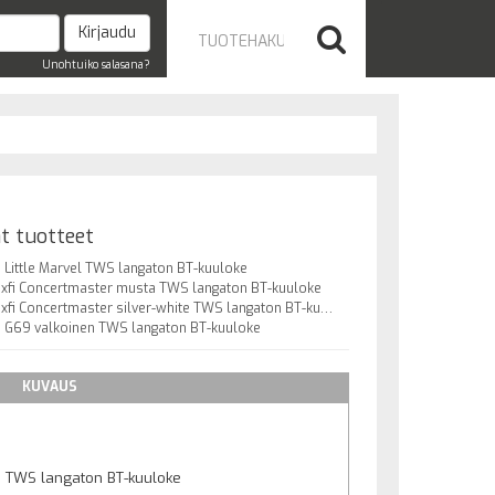
Unohtuiko salasana?
t tuotteet
Little Marvel TWS langaton BT-kuuloke
xfi Concertmaster musta TWS langaton BT-kuuloke
Westendxfi Concertmaster silver-white TWS langaton BT-kuuloke
 G69 valkoinen TWS langaton BT-kuuloke
KUVAUS
 TWS langaton BT-kuuloke