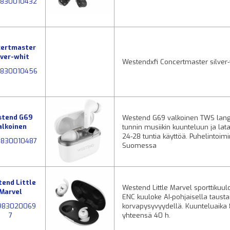
9830010432
certmaster
lver-whit
Westendxfi Concertmaster silver
830010456
stend G69
Westend G69 valkoinen TWS langat
alkoinen
tunnin musiikin kuunteluun ja lata
24-28 tuntia käyttöä. Puhelintoim
9830010487
Suomessa
end Little
Westend Little Marvel sporttikuul
Marvel
ENC kuuloke AI-pohjaisella taust
983020069
korvapysyvyydellä. Kuunteluaika 8
7
yhteensä 40 h.