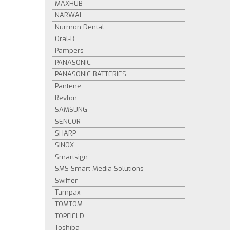
MAXHUB
NARWAL
Nurmon Dental
Oral-B
Pampers
PANASONIC
PANASONIC BATTERIES
Pantene
Revlon
SAMSUNG
SENCOR
SHARP
SINOX
Smartsign
SMS Smart Media Solutions
Swiffer
Tampax
TOMTOM
TOPFIELD
Toshiba