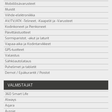
Mobiililisävarusteet
Muistit
Viihde-elektroniikka
AV/TV/ATK -Telineet, -Kaapelit ja -Varusteet
Kodinkoneet ja Pienkoneet
Päivittäistuotteet
Sormiparistot, -akut ja laturit
Vapaa-aika ja Kodintarvikkeet
GPS-tuotteet
Valaistus
Sähköautolataus
Puhelimet ja tabletit
Demot / Epäkurantit / Poistot
VALMISTAJAT
360 Smart Life
Always
Aqara
Aussie