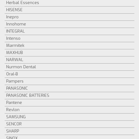
Herbal Essences
HISENSE
Inepro
Innohome
INTEGRAL
Intenso
Marmitek
MAXHUB
NARWAL
Nurmon Dental
Oral-B
Pampers
PANASONIC
PANASONIC BATTERIES
Pantene
Revlon
SAMSUNG
SENCOR
SHARP
SINOX