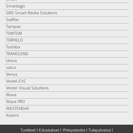
Smartsign
SMS Smart Media Solutions
Swiffer
Tampax
TOMTOM
TOPFIELD
Toshiba
TRANSCEND
Urevo
valco
Venus
Vestel EVC
Vestel Visual Solutions
Wave
Wave PRO
WESTENDxfi
Xiaomi
Tuotteet
|
Edustukset
|
Yhteystiedot
|
Tukipalvelut
|