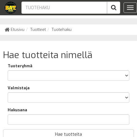
Tog
nav
Etusivu
Tuotteet
Tuotehaku
Hae tuotteita nimellä
Tuoteryhmä
Valmistaja
Hakusana