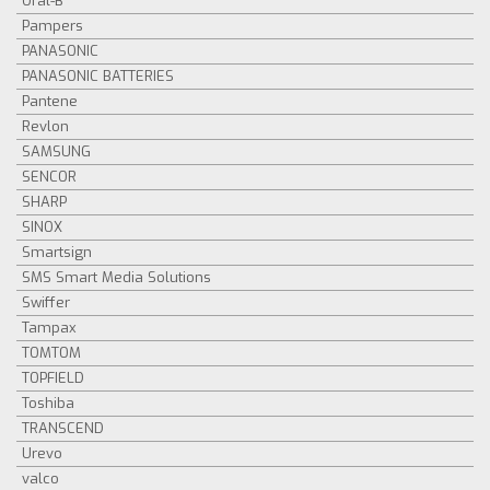
Oral-B
Pampers
PANASONIC
PANASONIC BATTERIES
Pantene
Revlon
SAMSUNG
SENCOR
SHARP
SINOX
Smartsign
SMS Smart Media Solutions
Swiffer
Tampax
TOMTOM
TOPFIELD
Toshiba
TRANSCEND
Urevo
valco