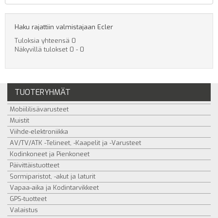
Haku rajattiin valmistajaan Ecler
Tuloksia yhteensä 0
Näkyvillä tulokset 0 - 0
TUOTERYHMÄT
Mobiililisävarusteet
Muistit
Viihde-elektroniikka
AV/TV/ATK -Telineet, -Kaapelit ja -Varusteet
Kodinkoneet ja Pienkoneet
Päivittäistuotteet
Sormiparistot, -akut ja laturit
Vapaa-aika ja Kodintarvikkeet
GPS-tuotteet
Valaistus