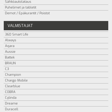
Sähköautolataus
Puhelimet ja tabletit
Demot / Epäkurantit / Poistot
VALMISTAJAT
360 Smart Life
Always
Aqara
Aussie
Battek
BRAUN
C3
Champion
Chargo Mobile
Clearblue
COBRA
Cylinda
Dreame
Duracell