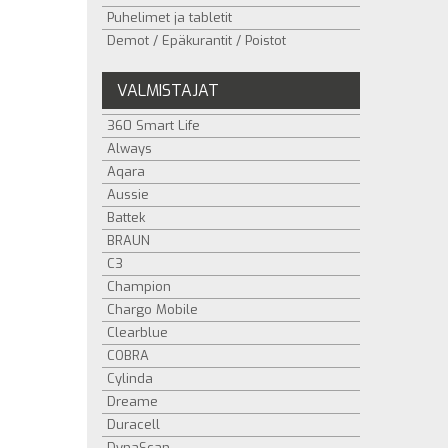
Puhelimet ja tabletit
Demot / Epäkurantit / Poistot
VALMISTAJAT
360 Smart Life
Always
Aqara
Aussie
Battek
BRAUN
C3
Champion
Chargo Mobile
Clearblue
COBRA
Cylinda
Dreame
Duracell
DynaScan