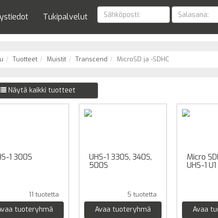
ystiedot
Tukipalvelut
u
Tuotteet
Muistit
Transcend
MicroSD ja -SDHC
Näytä kaikki tuotteet
S-1 300S
UHS-1 330S, 340S,
Micro S
500S
UHS-1 U1
11 tuotetta
5 tuotetta
Avaa tuoteryhmä
Avaa tuoteryhmä
Avaa t