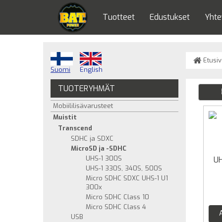
Tuotteet
Edustukset
Yhte
Etusiv
Suomi
English
TUOTERYHMÄT
Mobiililisävarusteet
Muistit
Transcend
SDHC ja SDXC
MicroSD ja -SDHC
UHS-1 300S
UH
UHS-1 330S, 340S, 500S
Micro SDHC SDXC UHS-1 U1
300x
Micro SDHC Class 10
Micro SDHC Class 4
USB