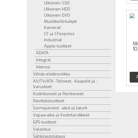
Ulkoinen SSD
Ulkoinen HDD
Ulkoinen DVD
Muistikortinlukijat
Kamerat
CF ja CFexpress
Industrial
Mi
Apple tuotteet
10
ADATA
Integral
Intenso
Viihde-elektroniikka
AV/TV/ATK -Telineet, -Kaapelit ja -
Varusteet
Kodinkoneet ja Pienkoneet
Päivittäistuotteet
Sormiparistot, -akut ja laturit
Vapaa-aika ja Kodintarvikkeet
GPS-tuotteet
Valaistus
Sähköautolataus