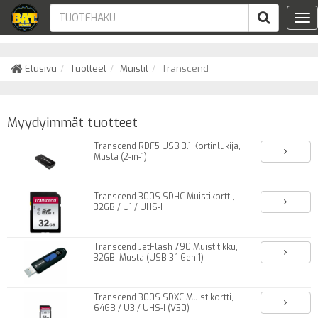
Tog
nav
Etusivu
Tuotteet
Muistit
Transcend
Myydyimmät tuotteet
Transcend RDF5 USB 3.1 Kortinlukija,
Musta (2-in-1)
Transcend 300S SDHC Muistikortti,
32GB / U1 / UHS-I
Transcend JetFlash 790 Muistitikku,
32GB, Musta (USB 3.1 Gen 1)
Transcend 300S SDXC Muistikortti,
64GB / U3 / UHS-I (V30)