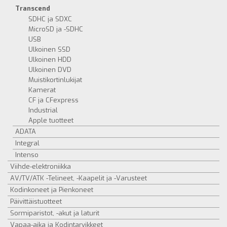
Transcend
SDHC ja SDXC
MicroSD ja -SDHC
USB
Ulkoinen SSD
Ulkoinen HDD
Ulkoinen DVD
Muistikortinlukijat
Kamerat
CF ja CFexpress
Industrial
Apple tuotteet
ADATA
Integral
Intenso
Viihde-elektroniikka
AV/TV/ATK -Telineet, -Kaapelit ja -Varusteet
Kodinkoneet ja Pienkoneet
Päivittäistuotteet
Sormiparistot, -akut ja laturit
Vapaa-aika ja Kodintarvikkeet