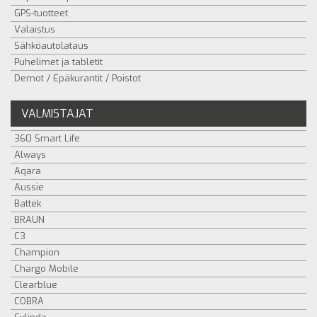
GPS-tuotteet
Valaistus
Sähköautolataus
Puhelimet ja tabletit
Demot / Epäkurantit / Poistot
VALMISTAJAT
360 Smart Life
Always
Aqara
Aussie
Battek
BRAUN
C3
Champion
Chargo Mobile
Clearblue
COBRA