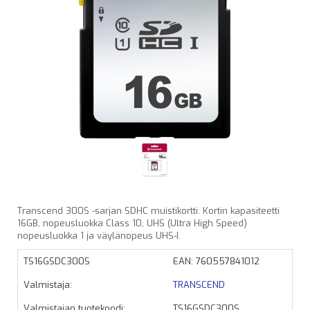
Transcend 300S -sarjan SDHC muistikortti. Kortin kapasiteetti
16GB, nopeusluokka Class 10, UHS (Ultra High Speed)
nopeusluokka 1 ja väylänopeus UHS-I.
TS16GSDC300S
EAN: 760557841012
Valmistaja:
TRANSCEND
Valmistajan tuotekoodi:
TS16GSDC300S