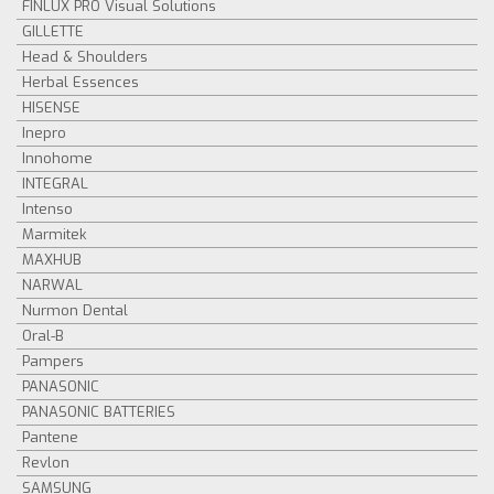
FINLUX PRO Visual Solutions
GILLETTE
Head & Shoulders
Herbal Essences
HISENSE
Inepro
Innohome
INTEGRAL
Intenso
Marmitek
MAXHUB
NARWAL
Nurmon Dental
Oral-B
Pampers
PANASONIC
PANASONIC BATTERIES
Pantene
Revlon
SAMSUNG