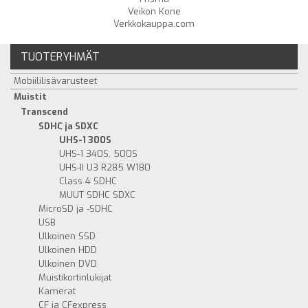
Veikon Kone
Verkkokauppa.com
TUOTERYHMÄT
Mobiililisävarusteet
Muistit
Transcend
SDHC ja SDXC
UHS-1 300S
UHS-1 340S, 500S
UHS-II U3 R285 W180
Class 4 SDHC
MUUT SDHC SDXC
MicroSD ja -SDHC
USB
Ulkoinen SSD
Ulkoinen HDD
Ulkoinen DVD
Muistikortinlukijat
Kamerat
CF ja CFexpress