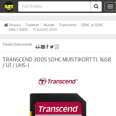
Tog
nav
Etusivu
Tuotteet
Muistit
Transcend
SDHC ja SDXC
UHS-1 300S
TS16GSDC300S
Tiedot
Dokumentit
TRANSCEND 300S SDHC MUISTIKORTTI, 16GB
/ U1 / UHS-I