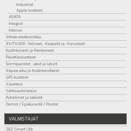
Industrial
Apple tuotteet
ADATA
Integral
Intenso
Viihde-elektroniikka
AV/TV/ATK -Telineet, -Kaapelit ja -Varusteet
Kodinkoneet ja Pienkoneet
Päivittäistuotteet
Sormiparistot, -akut ja laturit
Vapaa-aika ja Kodintarvikkeet
GPS-tuotteet
Valaistus
Sähköautolataus
Puhelimet ja tabletit
Demot / Epäkurantit / Poistot
VALMISTAJAT
360 Smart Life