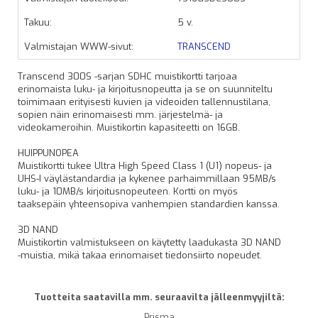
Takuu:
5 v.
Valmistajan WWW-sivut:
TRANSCEND
Transcend 300S -sarjan SDHC muistikortti tarjoaa
erinomaista luku- ja kirjoitusnopeutta ja se on suunniteltu
toimimaan erityisesti kuvien ja videoiden tallennustilana,
sopien näin erinomaisesti mm. järjestelmä- ja
videokameroihin. Muistikortin kapasiteetti on 16GB.
HUIPPUNOPEA
Muistikortti tukee Ultra High Speed Class 1 (U1) nopeus- ja
UHS-I väylästandardia ja kykenee parhaimmillaan 95MB/s
luku- ja 10MB/s kirjoitusnopeuteen. Kortti on myös
taaksepäin yhteensopiva vanhempien standardien kanssa.
3D NAND
Muistikortin valmistukseen on käytetty laadukasta 3D NAND
-muistia, mikä takaa erinomaiset tiedonsiirto nopeudet.
Tuotteita saatavilla mm. seuraavilta jälleenmyyjiltä:
Prisma