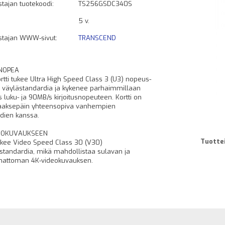
tajan tuotekoodi:
TS256GSDC340S
5 v.
stajan WWW-sivut:
TRANSCEND
NOPEA
ortti tukee Ultra High Speed Class 3 (U3) nopeus-
I väylästandardia ja kykenee parhaimmillaan
 luku- ja 90MB/s kirjoitusnopeuteen. Kortti on
aaksepäin yhteensopiva vanhempien
dien kanssa.
EOKUVAUKSEEN
Tuottei
tukee Video Speed Class 30 (V30)
tandardia, mikä mahdollistaa sulavan ja
mattoman 4K-videokuvauksen.