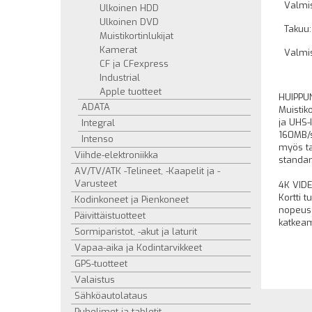
Valmis
Ulkoinen HDD
Ulkoinen DVD
Takuu:
Muistikortinlukijat
Kamerat
Valmi
CF ja CFexpress
Industrial
Apple tuotteet
HUIPPU
ADATA
Muistik
ja UHS-
Integral
160MB/s
Intenso
myös t
Viihde-elektroniikka
standar
AV/TV/ATK -Telineet, -Kaapelit ja -
Varusteet
4K VID
Kortti 
Kodinkoneet ja Pienkoneet
nopeuss
Päivittäistuotteet
katkea
Sormiparistot, -akut ja laturit
Vapaa-aika ja Kodintarvikkeet
GPS-tuotteet
Valaistus
Sähköautolataus
Puhelimet ja tabletit