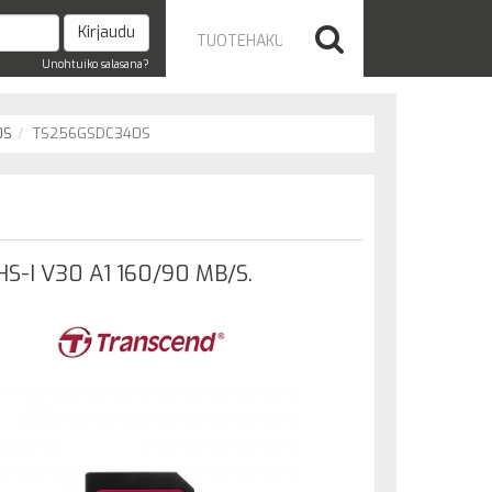
Unohtuiko salasana?
0S
TS256GSDC340S
S-I V30 A1 160/90 MB/S.