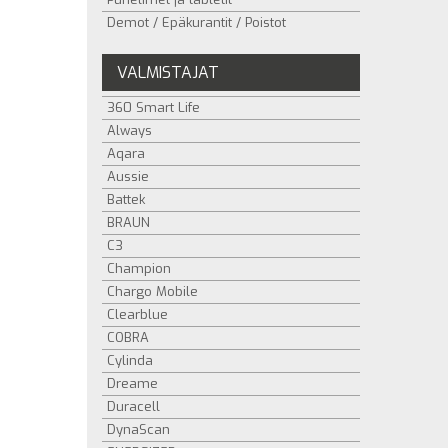
Demot / Epäkurantit / Poistot
VALMISTAJAT
360 Smart Life
Always
Aqara
Aussie
Battek
BRAUN
C3
Champion
Chargo Mobile
Clearblue
COBRA
Cylinda
Dreame
Duracell
DynaScan