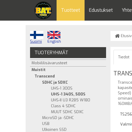
Tuotteet
Edustukset
Yhte
Etusiv
Suomi
English
TUOTERYHMÄT
Tiedot
Mobiililisävarusteet
Muistit
TRANSC
Transcend
SDHC ja SDXC
Transce
kapasit
UHS-1 300S
Speed) 
UHS-1 340S, 500S
ominais
UHS-II U3 R285 W180
160MB/s
Class 4 SDHC
MUUT SDHC SDXC
TS25
MicroSD ja -SDHC
USB
Valmis
Ulkoinen SSD