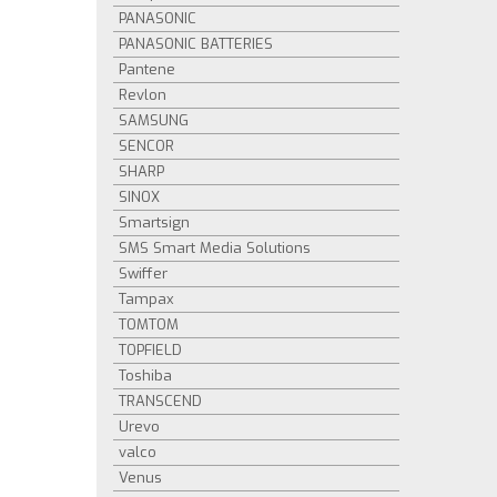
PANASONIC
PANASONIC BATTERIES
Pantene
Revlon
SAMSUNG
SENCOR
SHARP
SINOX
Smartsign
SMS Smart Media Solutions
Swiffer
Tampax
TOMTOM
TOPFIELD
Toshiba
TRANSCEND
Urevo
valco
Venus