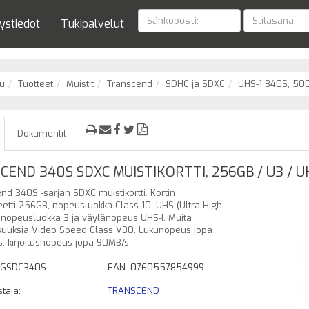
ystiedot
Tukipalvelut
u
Tuotteet
Muistit
Transcend
SDHC ja SDXC
UHS-1 340S, 50
Dokumentit
END 340S SDXC MUISTIKORTTI, 256GB / U3 / UH
nd 340S -sarjan SDXC muistikortti. Kortin
eetti 256GB, nopeusluokka Class 10, UHS (Ultra High
nopeusluokka 3 ja väylänopeus UHS-I. Muita
uuksia Video Speed Class V30. Lukunopeus jopa
, kirjoitusnopeus jopa 90MB/s.
6GSDC340S
EAN: 0760557854999
taja:
TRANSCEND