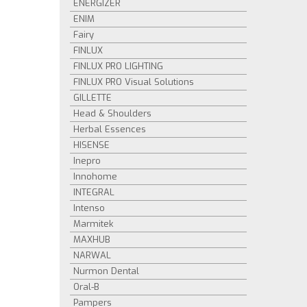
ENERGIZER
ENIM
Fairy
FINLUX
FINLUX PRO LIGHTING
FINLUX PRO Visual Solutions
GILLETTE
Head & Shoulders
Herbal Essences
HISENSE
Inepro
Innohome
INTEGRAL
Intenso
Marmitek
MAXHUB
NARWAL
Nurmon Dental
Oral-B
Pampers