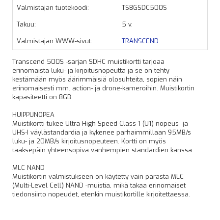
Valmistajan tuotekoodi:
TS8GSDC500S
Takuu:
5 v.
Valmistajan WWW-sivut:
TRANSCEND
Transcend 500S -sarjan SDHC muistikortti tarjoaa
erinomaista luku- ja kirjoitusnopeutta ja se on tehty
kestämään myös äärimmäisiä olosuhteita, sopien näin
erinomaisesti mm. action- ja drone-kameroihin. Muistikortin
kapasiteetti on 8GB.
HUIPPUNOPEA
Muistikortti tukee Ultra High Speed Class 1 (U1) nopeus- ja
UHS-I väylästandardia ja kykenee parhaimmillaan 95MB/s
luku- ja 20MB/s kirjoitusnopeuteen. Kortti on myös
taaksepäin yhteensopiva vanhempien standardien kanssa.
MLC NAND
Muistikortin valmistukseen on käytetty vain parasta MLC
(Multi-Level Cell) NAND -muistia, mikä takaa erinomaiset
tiedonsiirto nopeudet, etenkin muistikortille kirjoitettaessa.