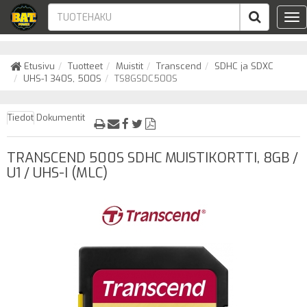
Tog
nav
Etusivu
Tuotteet
Muistit
Transcend
SDHC ja SDXC
UHS-1 340S, 500S
TS8GSDC500S
Tiedot
Dokumentit
TRANSCEND 500S SDHC MUISTIKORTTI, 8GB /
U1 / UHS-I (MLC)