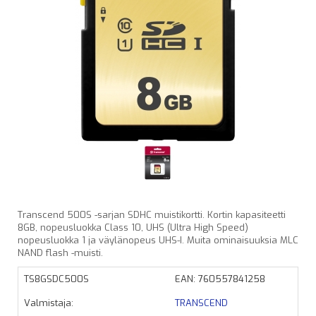
Transcend 500S -sarjan SDHC muistikortti. Kortin kapasiteetti
8GB, nopeusluokka Class 10, UHS (Ultra High Speed)
nopeusluokka 1 ja väylänopeus UHS-I. Muita ominaisuuksia MLC
NAND flash -muisti.
TS8GSDC500S
EAN: 760557841258
Valmistaja:
TRANSCEND