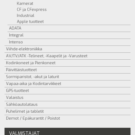
Kamerat
CF ja CFexpress
Industrial
Apple tuotteet
ADATA
Integral
Intenso
Viihde-elektroniikka
AV/TV/ATK -Telineet, -Kaapelit ja -Varusteet
Kodinkoneet ja Pienkoneet
Päivittäistuotteet
Sormiparistot, -akut ja laturit
Vapaa-aika ja Kodintarvikkeet
GPS-tuotteet
Valaistus
Sähköautolataus
Puhelimet ja tabletit
Demot / Epäkurantit / Poistot
VALMISTAJAT