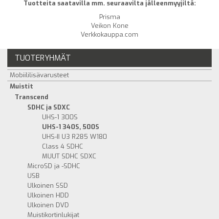
Tuotteita saatavilla mm. seuraavilta jälleenmyyjiltä:
Prisma
Veikon Kone
Verkkokauppa.com
TUOTERYHMÄT
Mobiililisävarusteet
Muistit
Transcend
SDHC ja SDXC
UHS-1 300S
UHS-1 340S, 500S
UHS-II U3 R285 W180
Class 4 SDHC
MUUT SDHC SDXC
MicroSD ja -SDHC
USB
Ulkoinen SSD
Ulkoinen HDD
Ulkoinen DVD
Muistikortinlukijat