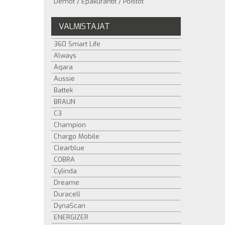
Demot / Epäkurantit / Poistot
VALMISTAJAT
360 Smart Life
Always
Aqara
Aussie
Battek
BRAUN
C3
Champion
Chargo Mobile
Clearblue
COBRA
Cylinda
Dreame
Duracell
DynaScan
ENERGIZER