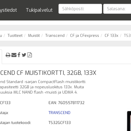
ystiedot
Tukipalvelut
u
Tuotteet
Muistit
Transcend
CF ja CFexpress
CF 133x
TS3
CEND CF MUISTIKORTTI, 32GB, 133X
nd Standard -sarjan CompactFlash muistikortti.
kapasiteetti 32GB ja nopeusluokitus 133x. Muita
uuksia MLC NAND flash -muisti ja UDMA 4.
CF133
EAN: 760557811732
taja:
TRANSCEND
tajan tuotekoodi:
TS32GCF133