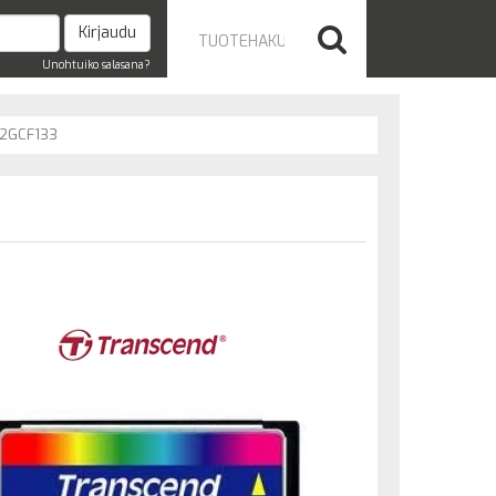
Unohtuiko salasana?
2GCF133