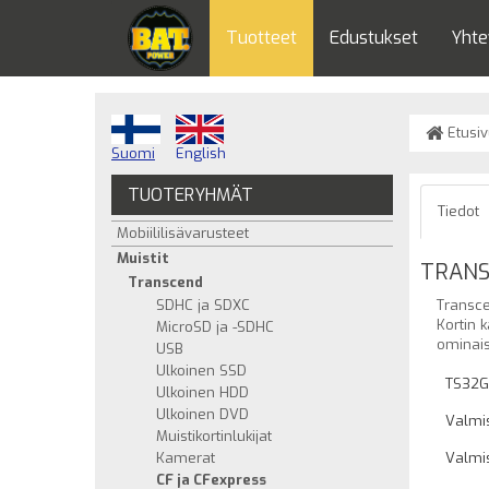
Tuotteet
Edustukset
Yhte
Etusiv
Suomi
English
TUOTERYHMÄT
Tiedot
Mobiililisävarusteet
Muistit
TRANS
Transcend
SDHC ja SDXC
Transce
Kortin 
MicroSD ja -SDHC
ominais
USB
Ulkoinen SSD
TS32G
Ulkoinen HDD
Ulkoinen DVD
Valmis
Muistikortinlukijat
Kamerat
Valmis
CF ja CFexpress