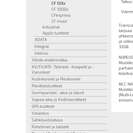
Takuu:
CF 133x
CF 1000x
Valmi
CFexpress
CF muut
Transce
Industrial
tarjoaa
Apple tuotteet
yhteens
ADATA
ja vide
Integral
32GB.
Intenso
NOPEU
Viihde-elektroniikka
Muistik
AV/TV/ATK -Telineet, -Kaapelit ja -
parhaim
Varusteet
kirjoit
Kodinkoneet ja Pienkoneet
MLC N
Päivittäistuotteet
Muistik
Sormiparistot, -akut ja laturit
(Multi-
Vapaa-aika ja Kodintarvikkeet
erinoma
GPS-tuotteet
Valaistus
Sähköautolataus
Puhelimet ja tabletit