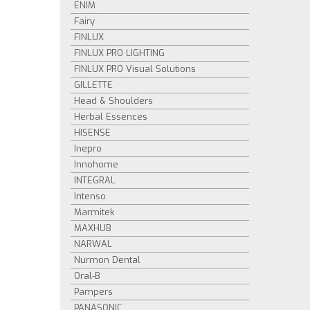
ENIM
Fairy
FINLUX
FINLUX PRO LIGHTING
FINLUX PRO Visual Solutions
GILLETTE
Head & Shoulders
Herbal Essences
HISENSE
Inepro
Innohome
INTEGRAL
Intenso
Marmitek
MAXHUB
NARWAL
Nurmon Dental
Oral-B
Pampers
PANASONIC