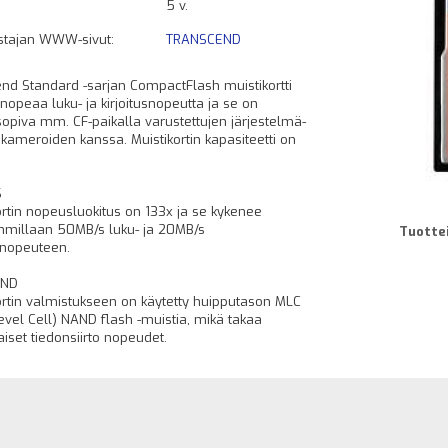
5 v.
stajan WWW-sivut:
TRANSCEND
nd Standard -sarjan CompactFlash muistikortti
 nopeaa luku- ja kirjoitusnopeutta ja se on
opiva mm. CF-paikalla varustettujen järjestelmä-
okameroiden kanssa. Muistikortin kapasiteetti on
S
ortin nopeusluokitus on 133x ja se kykenee
millaan 50MB/s luku- ja 20MB/s
Tuottei
usnopeuteen.
AND
ortin valmistukseen on käytetty huipputason MLC
Level Cell) NAND flash -muistia, mikä takaa
iset tiedonsiirto nopeudet.