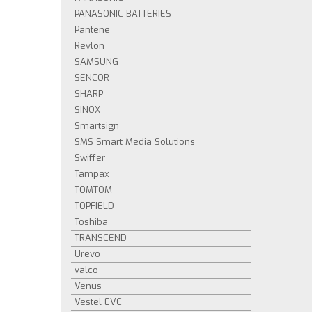
PANASONIC BATTERIES
Pantene
Revlon
SAMSUNG
SENCOR
SHARP
SINOX
Smartsign
SMS Smart Media Solutions
Swiffer
Tampax
TOMTOM
TOPFIELD
Toshiba
TRANSCEND
Urevo
valco
Venus
Vestel EVC