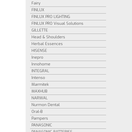
Fairy
FINLUX
FINLUX PRO LIGHTING
FINLUX PRO Visual Solutions
GILLETTE
Head & Shoulders
Herbal Essences
HISENSE
Inepro
Innohome
INTEGRAL
Intenso
Marmitek
MAXHUB
NARWAL
Nurmon Dental
Oral-B
Pampers
PANASONIC
PANASONIC BATTERIES