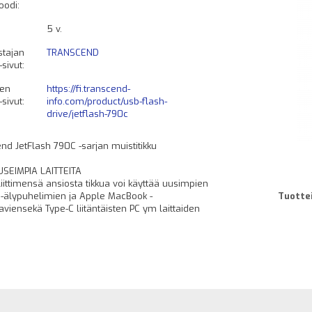
oodi:
5 v.
stajan
TRANSCEND
ivut:
een
https://fi.transcend-
ivut:
info.com/product/usb-flash-
drive/jetflash-790c
nd JetFlash 790C -sarjan muistitikku
SEIMPIA LAITTEITA
liittimensä ansiosta tikkua voi käyttää uusimpien
-älypuhelimien ja Apple MacBook -
Tuottei
aviensekä Type-C liitäntäisten PC ym laittaiden