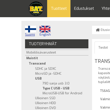
Tuotteet
Edustukset
Yhte
Etusiv
Suomi
English
TUOTERYHMÄT
Tiedot
Mobiililisävarusteet
Muistit
TRANS
Transcend
SDHC ja SDXC
Transce
kapasit
MicroSD ja -SDHC
väyläst
USB
tuplali
790 sarja usb 3.0
Type C USB - USB
TS64G
MicroUSB-USB for Android
Ulkoinen SSD
Valmis
Ulkoinen HDD
Valmi
Ulkoinen DVD