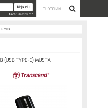
Unohtuiko salasana?
JF790C
B (USB TYPE-C) MUSTA