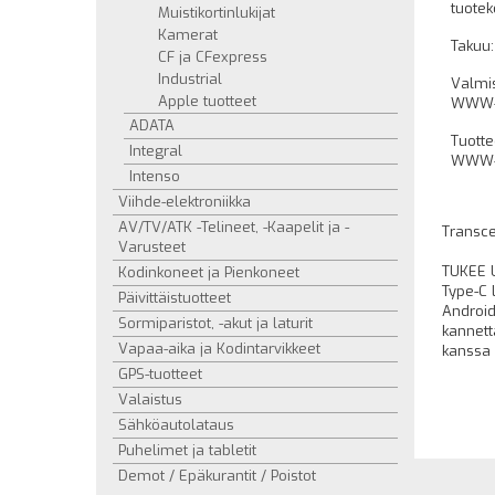
tuotek
Muistikortinlukijat
Kamerat
Takuu:
CF ja CFexpress
Industrial
Valmi
Apple tuotteet
WWW-s
ADATA
Tuott
Integral
WWW-s
Intenso
Viihde-elektroniikka
AV/TV/ATK -Telineet, -Kaapelit ja -
Transce
Varusteet
TUKEE U
Kodinkoneet ja Pienkoneet
Type-C 
Päivittäistuotteet
Android
Sormiparistot, -akut ja laturit
kannett
Vapaa-aika ja Kodintarvikkeet
kanssa
GPS-tuotteet
Valaistus
Sähköautolataus
Puhelimet ja tabletit
Demot / Epäkurantit / Poistot