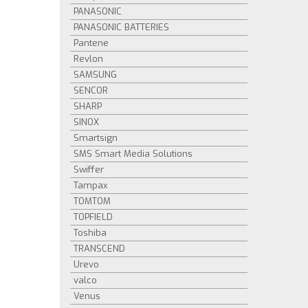
PANASONIC
PANASONIC BATTERIES
Pantene
Revlon
SAMSUNG
SENCOR
SHARP
SINOX
Smartsign
SMS Smart Media Solutions
Swiffer
Tampax
TOMTOM
TOPFIELD
Toshiba
TRANSCEND
Urevo
valco
Venus