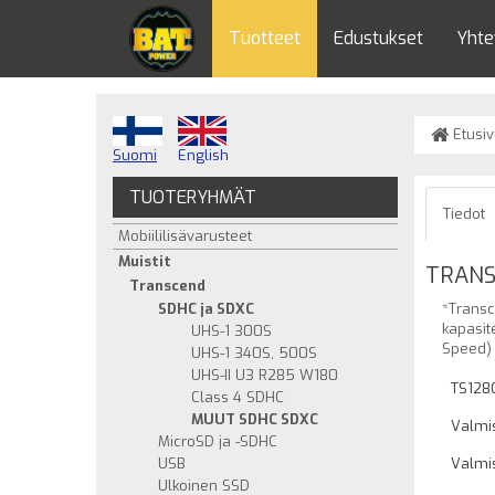
Tuotteet
Edustukset
Yhte
Etusiv
Suomi
English
TUOTERYHMÄT
Tiedot
Mobiililisävarusteet
Muistit
TRANSC
Transcend
SDHC ja SDXC
*Transc
kapasit
UHS-1 300S
Speed) 
UHS-1 340S, 500S
UHS-II U3 R285 W180
TS128
Class 4 SDHC
MUUT SDHC SDXC
Valmis
MicroSD ja -SDHC
USB
Valmis
Ulkoinen SSD