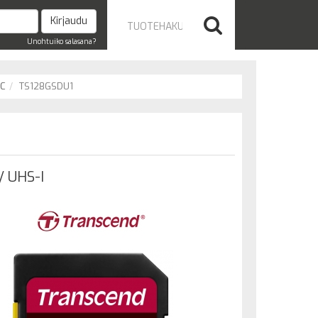
Unohtuiko salasana?
C
TS128GSDU1
 UHS-I