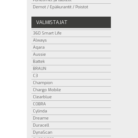
Demot / Epäkurantit / Poistot
VALMISTAJAT
360 Smart Life
Always
Aqara
Aussie
Battek
BRAUN
C3
Champion
Chargo Mobile
Clearblue
COBRA
Cylinda
Dreame
Duracell
DynaScan