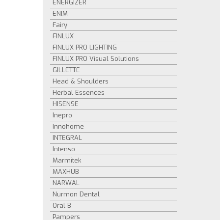
ENERGIZER
ENIM
Fairy
FINLUX
FINLUX PRO LIGHTING
FINLUX PRO Visual Solutions
GILLETTE
Head & Shoulders
Herbal Essences
HISENSE
Inepro
Innohome
INTEGRAL
Intenso
Marmitek
MAXHUB
NARWAL
Nurmon Dental
Oral-B
Pampers