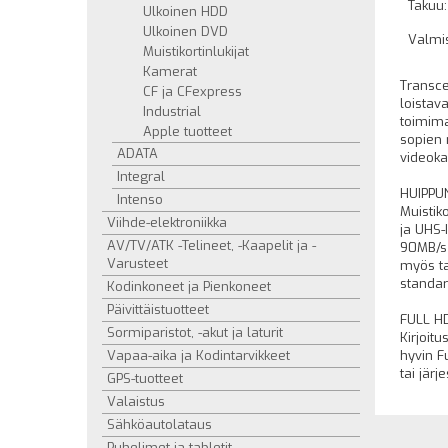
Takuu:
Ulkoinen HDD
Ulkoinen DVD
Valmi
Muistikortinlukijat
Kamerat
Transce
CF ja CFexpress
loistava
Industrial
toimima
Apple tuotteet
sopien 
ADATA
videoka
Integral
HUIPPU
Intenso
Muistik
Viihde-elektroniikka
ja UHS-
AV/TV/ATK -Telineet, -Kaapelit ja -
90MB/s 
Varusteet
myös t
standar
Kodinkoneet ja Pienkoneet
Päivittäistuotteet
FULL H
Sormiparistot, -akut ja laturit
Kirjoitu
Vapaa-aika ja Kodintarvikkeet
hyvin F
tai jär
GPS-tuotteet
Valaistus
Sähköautolataus
Puhelimet ja tabletit