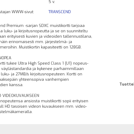
5 v.
stajan WWW-sivut:
TRANSCEND
nd Premium -sarjan SDXC muistikortti tarjoaa
a luku- ja kirjoitusnopeutta ja se on suunniteltu
an erityisesti kuvien ja videoiden tallennustilana,
näin erinomaisesti mm. järjestelmä- ja
meroihin. Muistikortin kapasiteetti on 128GB.
NOPEA
ortti tukee Ultra High Speed Class 1 (U1) nopeus-
I väylästandardia ja kykenee parhaimmillaan
luku- ja 27MB/s kirjoitusnopeuteen. Kortti on
aaksepäin yhteensopiva vanhempien
Tuottei
dien kanssa.
D VIDEOKUVAUKSEEN
snopeutensa ansiosta muistikortti sopii erityisen
ull HD tasoisen videon kuvaukseen mm. video-
jestelmäkameralla.