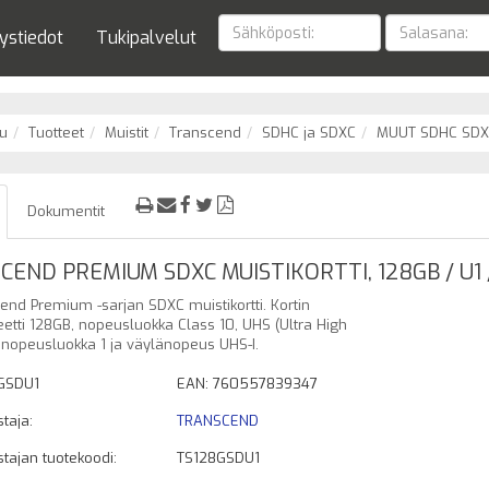
ystiedot
Tukipalvelut
u
Tuotteet
Muistit
Transcend
SDHC ja SDXC
MUUT SDHC SDX
Dokumentit
END PREMIUM SDXC MUISTIKORTTI, 128GB / U1 /
end Premium -sarjan SDXC muistikortti. Kortin
eetti 128GB, nopeusluokka Class 10, UHS (Ultra High
nopeusluokka 1 ja väylänopeus UHS-I.
GSDU1
EAN: 760557839347
taja:
TRANSCEND
tajan tuotekoodi:
TS128GSDU1