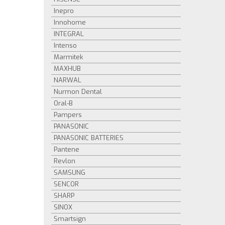
Inepro
Innohome
INTEGRAL
Intenso
Marmitek
MAXHUB
NARWAL
Nurmon Dental
Oral-B
Pampers
PANASONIC
PANASONIC BATTERIES
Pantene
Revlon
SAMSUNG
SENCOR
SHARP
SINOX
Smartsign