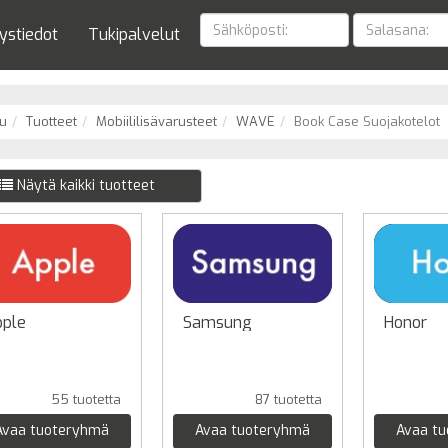
ystiedot
Tukipalvelut
u
Tuotteet
Mobiililisävarusteet
WAVE
Book Case Suojakotelot
Näytä kaikki tuotteet
ple
Samsung
Honor
55 tuotetta
87 tuotetta
Avaa tuoteryhmä
Avaa tuoteryhmä
Avaa t