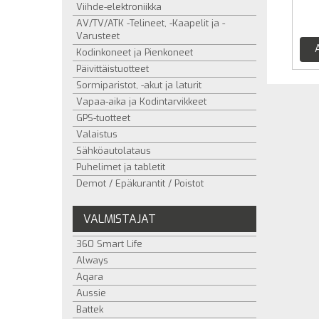
Viihde-elektroniikka
AV/TV/ATK -Telineet, -Kaapelit ja -
Varusteet
Kodinkoneet ja Pienkoneet
Päivittäistuotteet
Sormiparistot, -akut ja laturit
Vapaa-aika ja Kodintarvikkeet
GPS-tuotteet
Valaistus
Sähköautolataus
Puhelimet ja tabletit
Demot / Epäkurantit / Poistot
VALMISTAJAT
360 Smart Life
Always
Aqara
Aussie
Battek