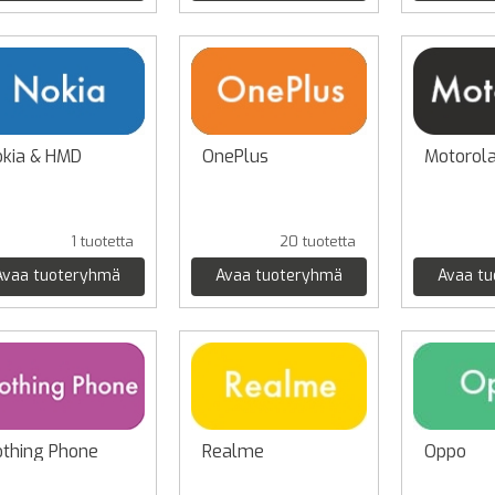
kia & HMD
OnePlus
Motorol
1 tuotetta
20 tuotetta
Avaa tuoteryhmä
Avaa tuoteryhmä
Avaa t
thing Phone
Realme
Oppo