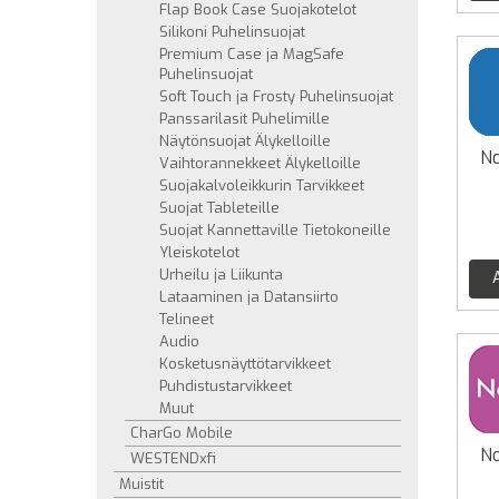
Flap Book Case Suojakotelot
Silikoni Puhelinsuojat
Premium Case ja MagSafe
Puhelinsuojat
Soft Touch ja Frosty Puhelinsuojat
Panssarilasit Puhelimille
Näytönsuojat Älykelloille
No
Vaihtorannekkeet Älykelloille
Suojakalvoleikkurin Tarvikkeet
Suojat Tableteille
Suojat Kannettaville Tietokoneille
Yleiskotelot
Urheilu ja Liikunta
Lataaminen ja Datansiirto
Telineet
Audio
Kosketusnäyttötarvikkeet
Puhdistustarvikkeet
Muut
CharGo Mobile
No
WESTENDxfi
Muistit