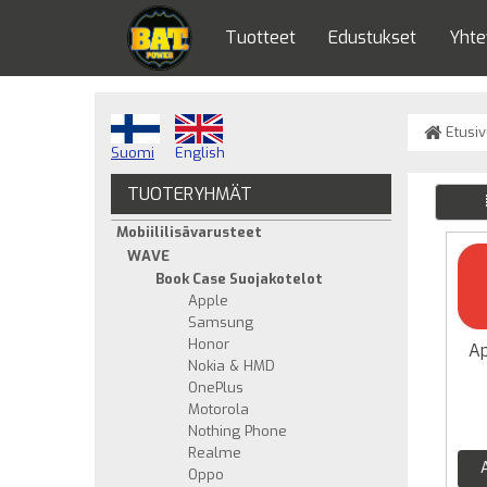
Tuotteet
Edustukset
Yhte
Etusiv
Suomi
English
TUOTERYHMÄT
Mobiililisävarusteet
WAVE
Book Case Suojakotelot
Apple
Samsung
Honor
Ap
Nokia & HMD
OnePlus
Motorola
Nothing Phone
Realme
Oppo