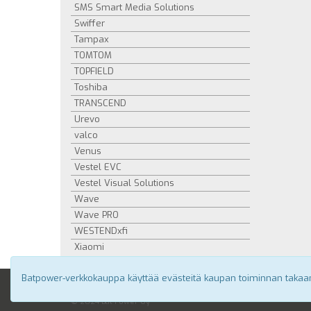
SMS Smart Media Solutions
Swiffer
Tampax
TOMTOM
TOPFIELD
Toshiba
TRANSCEND
Urevo
valco
Venus
Vestel EVC
Vestel Visual Solutions
Wave
Wave PRO
WESTENDxfi
Xiaomi
Batpower-verkkokauppa käyttää evästeitä kaupan toiminnan takaa
Tuotteet
|
Edustu
© 2024 Bat Power Oy