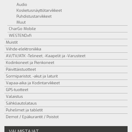
Audio
Kosketusnäyttötarvikkeet
Puhdistustarvikkeet
Muut
CharGo Mobile
WESTENDxfi
Muistit
Viihde-elektroniikka
AV/TV/ATK -Telineet, -Kaapelit ja -Varusteet
Kodinkoneet ja Pienkoneet
Päivittäistuotteet
Sormiparistot, -akut ja laturit
Vapaa-aika ja Kodintarvikkeet
GPS-tuotteet
Valaistus
Sähköautolataus
Puhelimet ja tabletit
Demot / Epäkurantit / Poistot
VALMISTAJAT