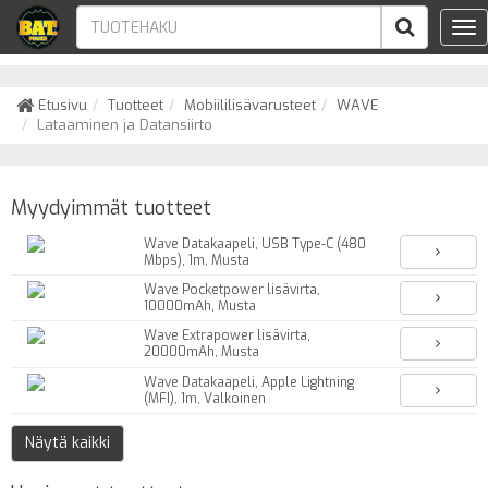
Tog
nav
Etusivu
Tuotteet
Mobiililisävarusteet
WAVE
Lataaminen ja Datansiirto
Myydyimmät tuotteet
Wave Datakaapeli, USB Type-C (480
Mbps), 1m, Musta
Wave Pocketpower lisävirta,
10000mAh, Musta
Wave Extrapower lisävirta,
20000mAh, Musta
Wave Datakaapeli, Apple Lightning
(MFI), 1m, Valkoinen
Näytä kaikki