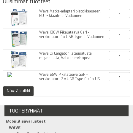
Uusimmat tuotteet
Wave Matka-adapteri pistokkeeseen,
EU -> Maailma, Valkoinen
Wave 100W Pikalataava GaN -
verkkolaturi, 1 x USB Type-C, Valkoinen
Wave Qi Langaton latausalusta
magneetilla, Valkoinen/Hopea
Wave 65W Pikalataava GaN -
verkkolaturi, 2 x USB Type-C + 1 x USB-
A, Valkoinen
Näytä kaikki
TUOTERYHMÄT
Mobiililisävarusteet
WAVE