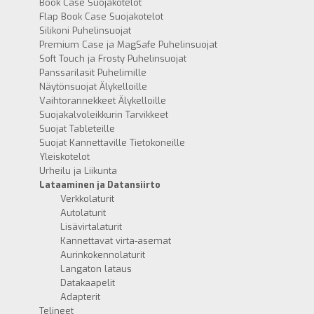
Book Case Suojakotelot
Flap Book Case Suojakotelot
Silikoni Puhelinsuojat
Premium Case ja MagSafe Puhelinsuojat
Soft Touch ja Frosty Puhelinsuojat
Panssarilasit Puhelimille
Näytönsuojat Älykelloille
Vaihtorannekkeet Älykelloille
Suojakalvoleikkurin Tarvikkeet
Suojat Tableteille
Suojat Kannettaville Tietokoneille
Yleiskotelot
Urheilu ja Liikunta
Lataaminen ja Datansiirto
Verkkolaturit
Autolaturit
Lisävirtalaturit
Kannettavat virta-asemat
Aurinkokennolaturit
Langaton lataus
Datakaapelit
Adapterit
Telineet