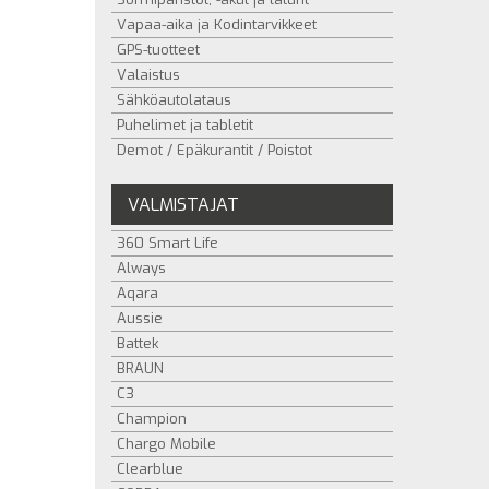
Vapaa-aika ja Kodintarvikkeet
GPS-tuotteet
Valaistus
Sähköautolataus
Puhelimet ja tabletit
Demot / Epäkurantit / Poistot
VALMISTAJAT
360 Smart Life
Always
Aqara
Aussie
Battek
BRAUN
C3
Champion
Chargo Mobile
Clearblue