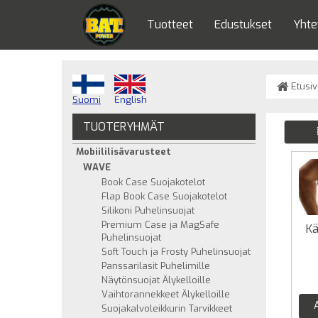
Tuotteet
Edustukset
Yhte
Etusiv
Suomi
English
TUOTERYHMÄT
Mobiililisävarusteet
WAVE
Book Case Suojakotelot
Flap Book Case Suojakotelot
Silikoni Puhelinsuojat
Premium Case ja MagSafe
Kä
Puhelinsuojat
Soft Touch ja Frosty Puhelinsuojat
Panssarilasit Puhelimille
Näytönsuojat Älykelloille
Vaihtorannekkeet Älykelloille
Suojakalvoleikkurin Tarvikkeet