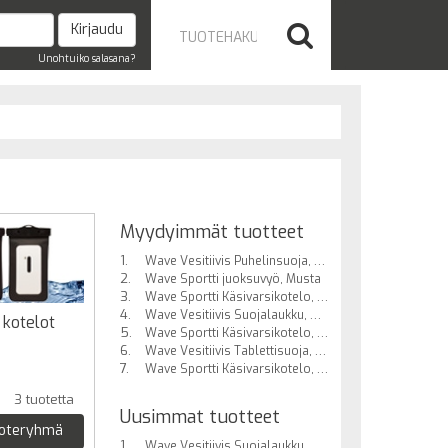
Unohtuiko salasana?
Myydyimmät tuotteet
Wave Vesitiivis Puhelinsuoja, Musta
Wave Sportti juoksuvyö, Musta
Wave Sportti Käsivarsikotelo, Koko L, Musta
Wave Vesitiivis Suojalaukku, Musta
t kotelot
Wave Sportti Käsivarsikotelo, Koko M, Musta
Wave Vesitiivis Tablettisuoja, Musta
Wave Sportti Käsivarsikotelo, Koko L, Valkoinen
3 tuotetta
Uusimmat tuotteet
uoteryhmä
Wave Vesitiivis Suojalaukku, Musta