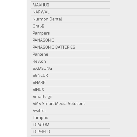
MAXHUB
NARWAL
Nurmon Dental
Oral-B
Pampers
PANASONIC
PANASONIC BATTERIES
Pantene
Revlon
SAMSUNG
SENCOR
SHARP
SINOX
Smartsign
SMS Smart Media Solutions
Swiffer
Tampax
TOMTOM
TOPFIELD