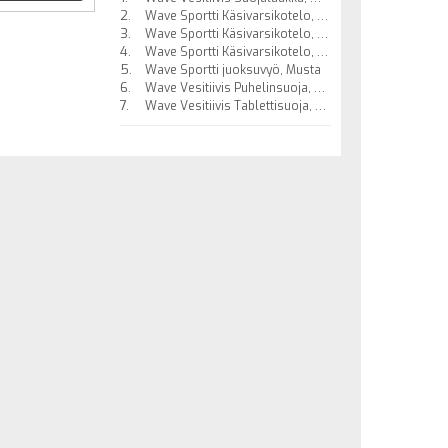
Wave Sportti Käsivarsikotelo, Koko L, Musta
Wave Sportti Käsivarsikotelo, Koko L, Valkoinen
Wave Sportti Käsivarsikotelo, Koko M, Musta
Wave Sportti juoksuvyö, Musta
Wave Vesitiivis Puhelinsuoja, Musta
Wave Vesitiivis Tablettisuoja, Musta