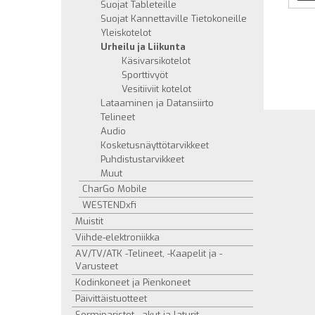
Suojat Tableteille
Suojat Kannettaville Tietokoneille
Yleiskotelot
Urheilu ja Liikunta
Käsivarsikotelot
Sporttivyöt
Vesitiiviit kotelot
Lataaminen ja Datansiirto
Telineet
Audio
Kosketusnäyttötarvikkeet
Puhdistustarvikkeet
Muut
CharGo Mobile
WESTENDxfi
Muistit
Viihde-elektroniikka
AV/TV/ATK -Telineet, -Kaapelit ja -
Varusteet
Kodinkoneet ja Pienkoneet
Päivittäistuotteet
Sormiparistot, -akut ja laturit