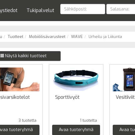
ystiedot
Tukipalvelut
u
Tuotteet
Mobiililisävarusteet
WAVE
Urheilu ja Liikunta
Näytä kaikki tuotteet
sivarsikotelot
Sporttivyöt
Vesitiivii
3 tuotetta
1 tuotetta
Avaa tuoteryhmä
Avaa tuoteryhmä
Avaa t