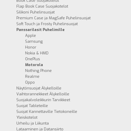
Book Case Suojakotelot
Flap Book Case Suojakotelot
Silikoni Puhelinsuojat
Premium Case ja MagSafe Puhelinsuojat
Soft Touch ja Frosty Puhelinsuojat
Panssarilasit Puhelimille
Apple
Samsung
Honor
Nokia & HMD
OnePlus
Motorola
Nothing Phone
Realme
Oppo
Näytönsuojat Älykelloille
Vaihtorannekkeet Älykelloille
Suojakalvoleikkurin Tarvikkeet
Suojat Tableteille
Suojat Kannettaville Tietokoneille
Yleiskotelot
Urheilu ja Liikunta
Lataaminen ja Datansiirto