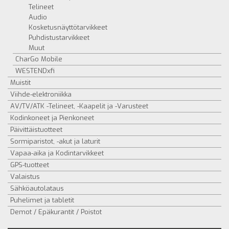
Telineet
Audio
Kosketusnäyttötarvikkeet
Puhdistustarvikkeet
Muut
CharGo Mobile
WESTENDxfi
Muistit
Viihde-elektroniikka
AV/TV/ATK -Telineet, -Kaapelit ja -Varusteet
Kodinkoneet ja Pienkoneet
Päivittäistuotteet
Sormiparistot, -akut ja laturit
Vapaa-aika ja Kodintarvikkeet
GPS-tuotteet
Valaistus
Sähköautolataus
Puhelimet ja tabletit
Demot / Epäkurantit / Poistot