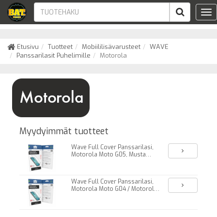
Tog
nav
Etusivu
Tuotteet
Mobiililisävarusteet
WAVE
Panssarilasit Puhelimille
Motorola
Myydyimmät tuotteet
Wave Full Cover Panssarilasi,
Motorola Moto G05, Musta
Kehys
Wave Full Cover Panssarilasi,
Motorola Moto G04 / Motorola
Moto G04s / Motorola Moto
G24 Power, Musta Kehys